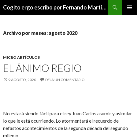
Buscar
Cogito ergo escribo por Fernando Martínez Serrano
SALTAR
MENÚ
AL
PRINCI
CONTENIDO
Archivo por meses: agosto 2020
MICRO ARTÍCULOS
EL ÁNIMO REGIO
9 AGOSTO, 2020
DEJA UN COMENTARIO
No estará siendo fácil para el rey Juan Carlos asumir y asimilar
lo que le está ocurriendo. Lo atormentará el recuerdo de
nefastos acontecimientos de la segunda década del segundo
milenio.