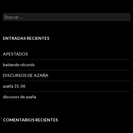
B
u
s
c
a
ENTRADAS RECIENTES
r
:
APESTADOS
batiendo récords
DISCURSOS DE AZAÑA
azaña 31-36
discusos de azaña
COMENTARIOS RECIENTES