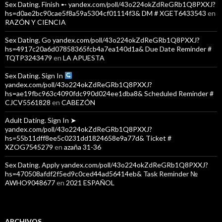
Sex Dating. Finish ➸ yandex.com/poll/43o224okZdReGRb1Q8PXXJ?
hs=d0ae2bc90cae5f8a59a5304cf01114f3& DM # XGET6433543
en
RAZÓN Y CIENCIA
Sex Dating. Go yandex.com/poll/43o224okZdReGRb1Q8PXXJ?
hs=4917c20a6d07858365fcb4a7ea140d1a& Due Date Reminder #
TQTP3243479
en
LA APUESTA
Sex Dating. Sign In
yandex.com/poll/43o224okZdReGRb1Q8PXXJ?
hs=ae19fbc963c4090fdc990d024ee1dba8& Scheduled Reminder #
CJCV5561828
en
CABEZÓN
Adult Dating. Sign In ➤
yandex.com/poll/43o224okZdReGRb1Q8PXXJ?
hs=55b11dff8ee5c0231dd1824658e9a77d& Ticket #
XZOG7545279
en
azaña 31-36
Sex Dating. Apply yandex.com/poll/43o224okZdReGRb1Q8PXXJ?
hs=470508afdf2f5ed9c0ced44ad56414eb& Task Reminder №
AWHO9048677
en
2021 ESPAÑOL
ARCHIVOS