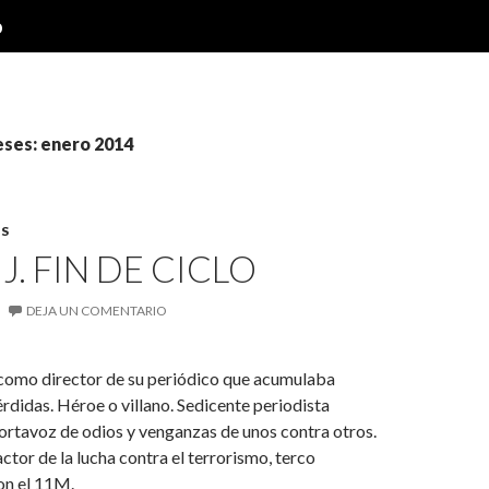
o
eses: enero 2014
S
J. FIN DE CICLO
DEJA UN COMENTARIO
como director de su periódico que acumulaba
rdidas. Héroe o villano. Sedicente periodista
ortavoz de odios y venganzas de unos contra otros.
ctor de la lucha contra el terrorismo, terco
on el 11M.