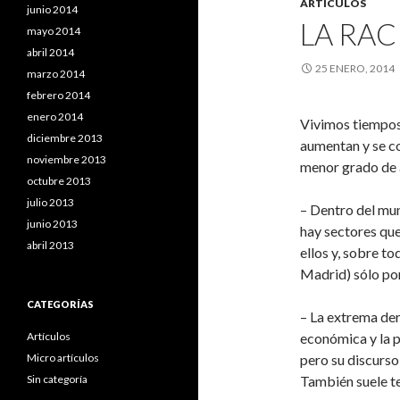
ARTÍCULOS
junio 2014
LA RA
mayo 2014
abril 2014
25 ENERO, 2014
marzo 2014
febrero 2014
enero 2014
Vivimos tiempos
diciembre 2013
aumentan y se co
noviembre 2013
menor grado de 
octubre 2013
julio 2013
– Dentro del mun
junio 2013
hay sectores que
abril 2013
ellos y, sobre t
Madrid) sólo por
CATEGORÍAS
– La extrema der
Artículos
económica y la p
Micro artículos
pero su discurs
Sin categoría
También suele te