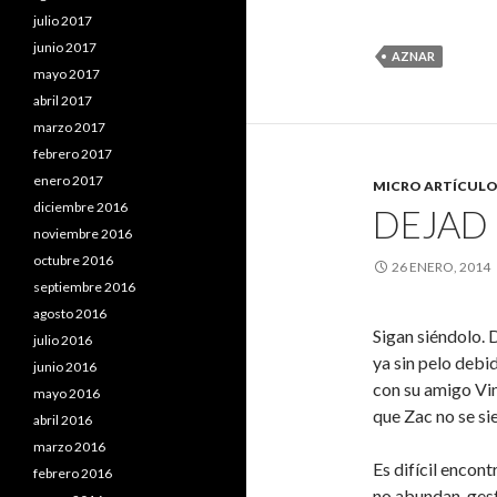
julio 2017
junio 2017
AZNAR
mayo 2017
abril 2017
marzo 2017
febrero 2017
enero 2017
MICRO ARTÍCULO
diciembre 2016
DEJAD
noviembre 2016
octubre 2016
26 ENERO, 2014
septiembre 2016
agosto 2016
Sigan siéndolo. 
julio 2016
ya sin pelo debi
junio 2016
con su amigo Vin
mayo 2016
que Zac no se sie
abril 2016
marzo 2016
Es difícil encont
febrero 2016
no abundan gesto