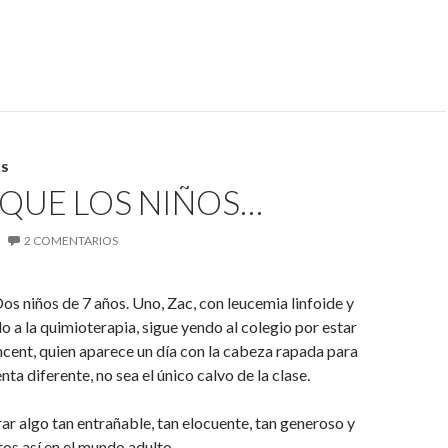
S
 QUE LOS NIÑOS…
2 COMENTARIOS
Dos niños de 7 años. Uno, Zac, con leucemia linfoide y
do a la quimioterapia, sigue yendo al colegio por estar
cent, quien aparece un día con la cabeza rapada para
nta diferente, no sea el único calvo de la clase.
rar algo tan entrañable, tan elocuente, tan generoso y
s así en el mundo adulto.