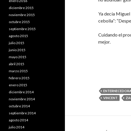
enero 2016
diciembre 2015
Ya decía Miguel
noviembre 2015
cebolla”: “Despe
octubre 2015
septiembre 2015
Cuidando el proc
agosto 2015
mejor.
julio 2015
junio 2015
mayo 2015
abril 2015
marzo 2015
febrero 2015
enero 2015
ENTERNECEDORA
diciembre 2014
VINCENT
ZA
noviembre 2014
octubre 2014
septiembre 2014
agosto 2014
julio 2014