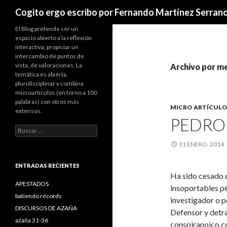
Buscar
Cogito ergo escribo por Fernando Martínez Serran
El Blog pretende ser un
espacio abierto a la reflexión
interactiva, propiciar un
intercambio de puntos de
vista, de valoraciones. La
Archivo por m
temática es abierta,
pluridisciplinar y combina
microartículos (en torno a 100
palabras) con otros más
MICRO ARTÍCULO
extensos.
PEDRO 
B
u
31 ENERO, 2014
s
c
a
ENTRADAS RECIENTES
r
Ha sido cesado 
:
APESTADOS
insoportables pé
batiendo récords
investigador o p
DISCURSOS DE AZAÑA
Defensor y detra
azaña 31-36
conspiranoico c