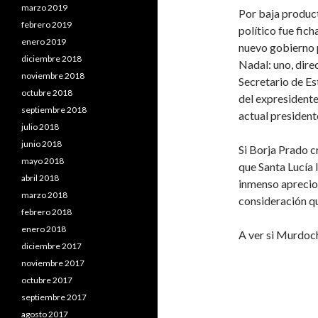
marzo 2019
Por baja product
febrero 2019
político fue fic
enero 2019
nuevo gobierno 
diciembre 2018
Nadal: uno, dire
noviembre 2018
Secretario de Es
octubre 2018
del expresidente
septiembre 2018
actual president
julio 2018
junio 2018
Si Borja Prado c
mayo 2018
que Santa Lucía l
abril 2018
inmenso aprecio 
marzo 2018
consideración qu
febrero 2018
enero 2018
A ver si Murdoch
diciembre 2017
noviembre 2017
octubre 2017
septiembre 2017
agosto 2017