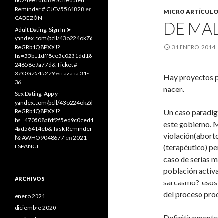
d024ee1dba8& Scheduled
Reminder # CJCV5561828
en
MICRO ARTÍCULO
CABEZÓN
DE MAL
Adult Dating. Sign In ➤
yandex.com/poll/43o224okZd
ReGRb1Q8PXXJ?
31 ENERO, 2014
hs=55b11dff8ee5c0231dd18
24658e9a77d& Ticket #
XZOG7545279
en
azaña 31-
Hay proyectos p
36
nacen.
Sex Dating. Apply
yandex.com/poll/43o224okZd
ReGRb1Q8PXXJ?
Un caso paradig
hs=470508afdf2f5ed9c0ced4
este gobierno. M
4ad56414eb& Task Reminder
violación(aborto 
№ AWHO9048677
en
2021
ESPAÑOL
(terapéutico) pe
caso de serias m
población activa
ARCHIVOS
sarcasmo?, esos
del proceso pro
enero 2021
diciembre 2020
Definitivamente 