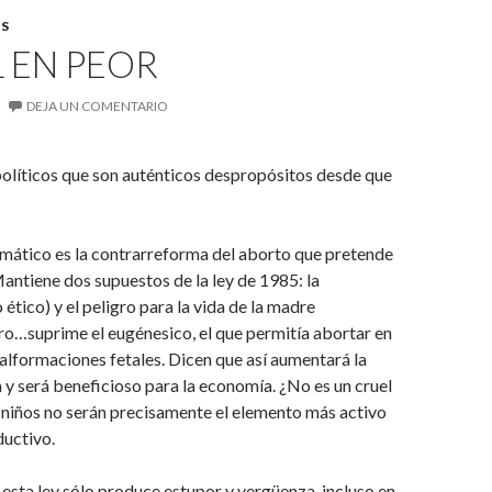
S
 EN PEOR
DEJA UN COMENTARIO
olíticos que son auténticos despropósitos desde que
mático es la contrarreforma del aborto que pretende
antiene dos supuestos de la ley de 1985: la
ético) y el peligro para la vida de la madre
ro…suprime el eugénesico, el que permitía abortar en
alformaciones fetales. Dicen que así aumentará la
 y será beneficioso para la economía. ¿No es un cruel
 niños no serán precisamente el elemento más activo
ductivo.
esta ley sólo produce estupor y vergüenza, incluso en