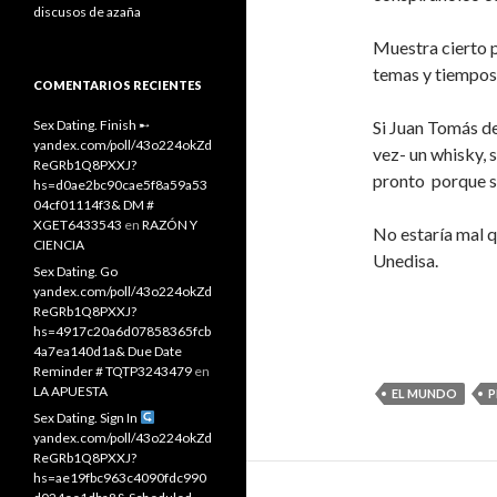
discusos de azaña
Muestra cierto 
temas y tiempos 
COMENTARIOS RECIENTES
Sex Dating. Finish ➸
Si Juan Tomás de
yandex.com/poll/43o224okZd
vez- un whisky, 
ReGRb1Q8PXXJ?
pronto porque su
hs=d0ae2bc90cae5f8a59a53
04cf01114f3& DM #
XGET6433543
en
RAZÓN Y
No estaría mal q
CIENCIA
Unedisa.
Sex Dating. Go
yandex.com/poll/43o224okZd
ReGRb1Q8PXXJ?
hs=4917c20a6d07858365fcb
4a7ea140d1a& Due Date
Reminder # TQTP3243479
en
LA APUESTA
EL MUNDO
P
Sex Dating. Sign In
yandex.com/poll/43o224okZd
ReGRb1Q8PXXJ?
hs=ae19fbc963c4090fdc990