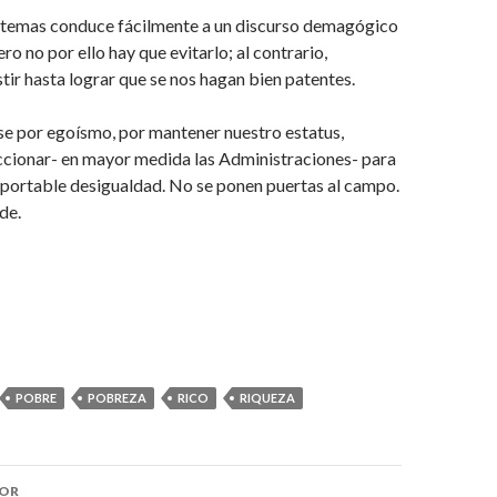
 temas conduce fácilmente a un discurso demagógico
o no por ello hay que evitarlo; al contrario,
tir hasta lograr que se nos hagan bien patentes.
se por egoísmo, por mantener nuestro estatus,
cionar- en mayor medida las Administraciones- para
oportable desigualdad. No se ponen puertas al campo.
de.
POBRE
POBREZA
RICO
RIQUEZA
IOR