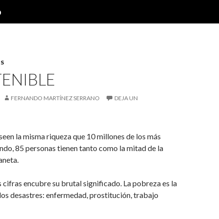
o
S
TENIBLE
FERNANDO MARTÍNEZ SERRANO
DEJA UN
een la misma riqueza que 10 millones de los más
ndo, 85 personas tienen tanto como la mitad de la
aneta.
s cifras encubre su brutal significado. La pobreza es la
os desastres: enfermedad, prostitución, trabajo