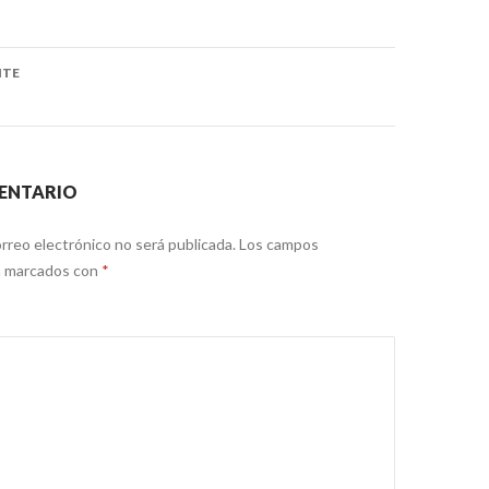
ón
NTE
ENTARIO
rreo electrónico no será publicada.
Los campos
án marcados con
*