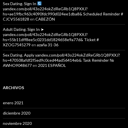
Sex Dating. Sign In
yandex.com/poll/43o224okZdReGRb1Q8PXXJ?
hs=ae19fbc963c4090fdc990d024ee1dba8& Scheduled Reminder #
CJCV5561828
en
CABEZÓN
Adult Dating. Sign In ➤
yandex.com/poll/43o224okZdReGRb1Q8PXXJ?
hs=55b11dff8ee5c0231dd1824658e9a77d& Ticket #
XZOG7545279
en
azaña 31-36
Sex Dating. Apply yandex.com/poll/43o224okZdReGRb1Q8PXXJ?
hs=470508afdf2f5ed9c0ced44ad56414eb& Task Reminder №
AWHO9048677
en
2021 ESPAÑOL
ARCHIVOS
enero 2021
diciembre 2020
noviembre 2020