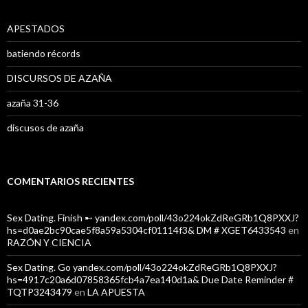
r
:
APESTADOS
batiendo récords
DISCURSOS DE AZAÑA
azaña 31-36
discusos de azaña
COMENTARIOS RECIENTES
Sex Dating. Finish ➸ yandex.com/poll/43o224okZdReGRb1Q8PXXJ?
hs=d0ae2bc90cae5f8a59a5304cf01114f3& DM # XGET6433543
en
RAZÓN Y CIENCIA
Sex Dating. Go yandex.com/poll/43o224okZdReGRb1Q8PXXJ?
hs=4917c20a6d07858365fcb4a7ea140d1a& Due Date Reminder #
TQTP3243479
en
LA APUESTA