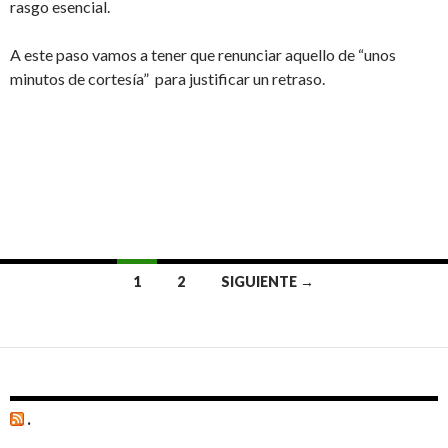
rasgo esencial.
A este paso vamos a tener que renunciar aquello de “unos
minutos de cortesía” para justificar un retraso.
1
2
SIGUIENTE →
Ir
a
las
entradas
.