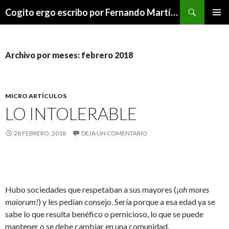
Buscar
Cogito ergo escribo por Fernando Martínez Serrano
SALTAR
MENÚ
AL
PRINCI
CONTENIDO
Archivo por meses: febrero 2018
MICRO ARTÍCULOS
LO INTOLERABLE
28 FEBRERO, 2018
DEJA UN COMENTARIO
Hubo sociedades que respetaban a sus mayores (¡
oh mores
maiorum!
) y les pedían consejo. Sería porque a esa edad ya se
sabe lo que resulta benéfico o pernicioso, lo que se puede
mantener o se debe cambiar en una comunidad.