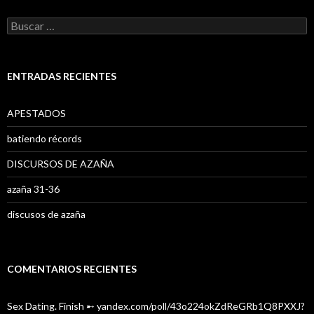
B
u
s
c
a
ENTRADAS RECIENTES
r
:
APESTADOS
batiendo récords
DISCURSOS DE AZAÑA
azaña 31-36
discusos de azaña
COMENTARIOS RECIENTES
Sex Dating. Finish ➸ yandex.com/poll/43o224okZdReGRb1Q8PXXJ?