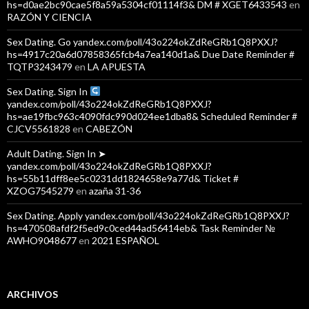
hs=d0ae2bc90cae5f8a59a5304cf01114f3& DM # XGET6433543
en
RAZÓN Y CIENCIA
Sex Dating. Go yandex.com/poll/43o224okZdReGRb1Q8PXXJ?
hs=4917c20a6d07858365fcb4a7ea140d1a& Due Date Reminder #
TQTP3243479
en
LA APUESTA
Sex Dating. Sign In
yandex.com/poll/43o224okZdReGRb1Q8PXXJ?
hs=ae19fbc963c4090fdc990d024ee1dba8& Scheduled Reminder #
CJCV5561828
en
CABEZÓN
Adult Dating. Sign In ➤
yandex.com/poll/43o224okZdReGRb1Q8PXXJ?
hs=55b11dff8ee5c0231dd1824658e9a77d& Ticket #
XZOG7545279
en
azaña 31-36
Sex Dating. Apply yandex.com/poll/43o224okZdReGRb1Q8PXXJ?
hs=470508afdf2f5ed9c0ced44ad56414eb& Task Reminder №
AWHO9048677
en
2021 ESPAÑOL
ARCHIVOS