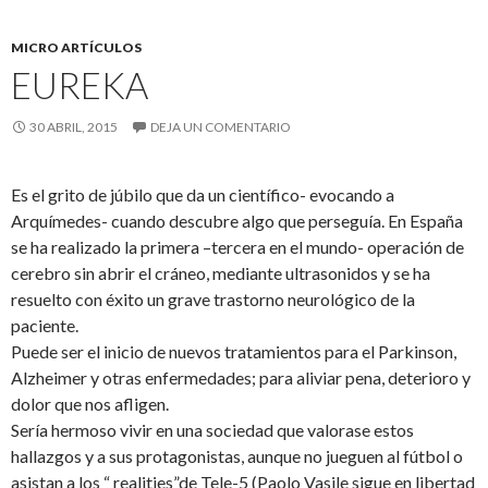
MICRO ARTÍCULOS
EUREKA
30 ABRIL, 2015
DEJA UN COMENTARIO
Es el grito de júbilo que da un científico- evocando a
Arquímedes- cuando descubre algo que perseguía. En España
se ha realizado la primera –tercera en el mundo- operación de
cerebro sin abrir el cráneo, mediante ultrasonidos y se ha
resuelto con éxito un grave trastorno neurológico de la
paciente.
Puede ser el inicio de nuevos tratamientos para el Parkinson,
Alzheimer y otras enfermedades; para aliviar pena, deterioro y
dolor que nos afligen.
Sería hermoso vivir en una sociedad que valorase estos
hallazgos y a sus protagonistas, aunque no jueguen al fútbol o
asistan a los “ realities”de Tele-5 (Paolo Vasile sigue en libertad