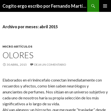
Buscar
Cogito ergo escribo por Fernando Martínez Serrano
SALTAR
MENÚ
AL
PRINCI
CONTENIDO
Archivo por meses: abril 2015
MICRO ARTÍCULOS
OLORES
30 ABRIL, 2015
DEJA UN COMENTARIO
Elaborados en el rinéncefalo conectan inmediatamente con
recuerdos y afectos, como bien saben neurólogos y
anunciantes de perfumes. Nos sitúan en un universo subjetivo y
cada uno de nosotros haría su propia selección de los más
significativos a lo largo de su vida.
Ahí van algunos: un bizcocho, que me puede “trasladar” desde