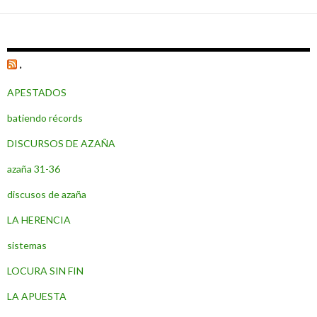
a
las
entradas
.
APESTADOS
batiendo récords
DISCURSOS DE AZAÑA
azaña 31-36
discusos de azaña
LA HERENCIA
sistemas
LOCURA SIN FIN
LA APUESTA