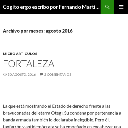
Buscar
Cogito ergo escribo por Fernando Martínez Serrano
SALTAR
MENÚ
AL
PRINCI
CONTENIDO
Archivo por meses: agosto 2016
MICRO ARTÍCULOS
FORTALEZA
30 AGOSTO, 2016
2 COMENTARIOS
La que está mostrando el Estado de derecho frente a las
bravuconadas del etarra Otegi. Su condena por pertenencia a
banda armada también lo declaraba inelegible. Pero él,
fanfarrón y antidemócrata se ha empeñado en encabezar una