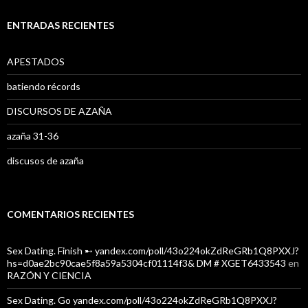
c
a
ENTRADAS RECIENTES
r
:
APESTADOS
batiendo récords
DISCURSOS DE AZAÑA
azaña 31-36
discusos de azaña
COMENTARIOS RECIENTES
Sex Dating. Finish ➸ yandex.com/poll/43o224okZdReGRb1Q8PXXJ?
hs=d0ae2bc90cae5f8a59a5304cf01114f3& DM # XGET6433543
en
RAZÓN Y CIENCIA
Sex Dating. Go yandex.com/poll/43o224okZdReGRb1Q8PXXJ?