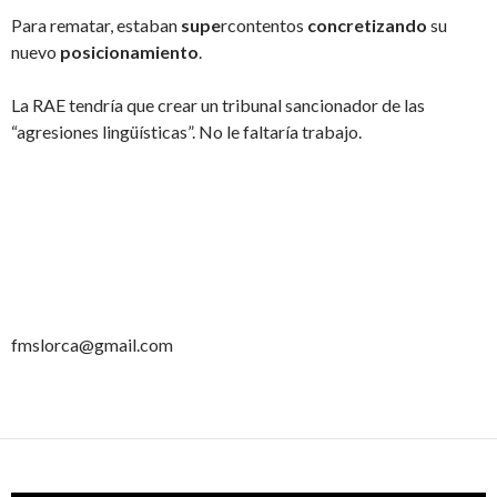
Para rematar, estaban
supe
rcontentos
concretizando
su
nuevo
posicionamiento
.
La RAE tendría que crear un tribunal sancionador de las
“agresiones lingüísticas”. No le faltaría trabajo.
fmslorca@gmail.com