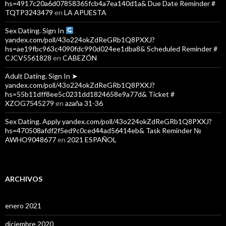
hs=4917c20a6d07858365fcb4a7ea140d1a& Due Date Reminder #
TQTP3243479
en
LA APUESTA
Sex Dating. Sign In
yandex.com/poll/43o224okZdReGRb1Q8PXXJ?
hs=ae19fbc963c4090fdc990d024ee1dba8& Scheduled Reminder #
CJCV5561828
en
CABEZÓN
Adult Dating. Sign In ➤
yandex.com/poll/43o224okZdReGRb1Q8PXXJ?
hs=55b11dff8ee5c0231dd1824658e9a77d& Ticket #
XZOG7545279
en
azaña 31-36
Sex Dating. Apply yandex.com/poll/43o224okZdReGRb1Q8PXXJ?
hs=470508afdf2f5ed9c0ced44ad56414eb& Task Reminder №
AWHO9048677
en
2021 ESPAÑOL
ARCHIVOS
enero 2021
diciembre 2020