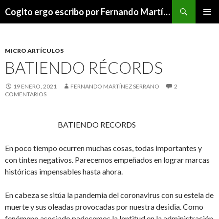
Buscar
Cogito ergo escribo por Fernando Martínez Serrano
SALTAR
MENÚ
AL
PRINCI
CONTENIDO
MICRO ARTÍCULOS
BATIENDO RÉCORDS
19 ENERO, 2021
FERNANDO MARTÍNEZ SERRANO
2
COMENTARIOS
BATIENDO RECORDS
En poco tiempo ocurren muchas cosas, todas importantes y
con tintes negativos. Parecemos empeñados en lograr marcas
históricas impensables hasta ahora.
En cabeza se sitúa la pandemia del coronavirus con su estela de
muerte y sus oleadas provocadas por nuestra desidia. Como
fenómeno asociado padecemos la lentitud en la administración