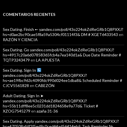
COMENTARIOS RECIENTES
Sex Dating. Finish ➸ yandex.com/poll/43o224okZdReGRb1Q8PXXJ?
hs=d0ae2bc90cae5f8a59a5304cf01114f3& DM # XGET6433543
en
RAZÓN Y CIENCIA
Sex Dating. Go yandex.com/poll/43o224okZdReGRb1Q8PXXJ?
hs=4917c20a6d07858365fcb4a7ea140d1a& Due Date Reminder #
TQTP3243479
en
LA APUESTA
Sex Dating. Sign In
yandex.com/poll/43o224okZdReGRb1Q8PXXJ?
hs=ae19fbc963c4090fdc990d024ee1dba8& Scheduled Reminder #
CJCV5561828
en
CABEZÓN
Adult Dating. Sign In ➤
yandex.com/poll/43o224okZdReGRb1Q8PXXJ?
hs=55b11dff8ee5c0231dd1824658e9a77d& Ticket #
XZOG7545279
en
azaña 31-36
Sex Dating. Apply yandex.com/poll/43o224okZdReGRb1Q8PXXJ?
hs=470508afdf2f5ed9c0ced44ad56414eb& Task Reminder №