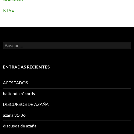
RTVE
B
u
s
c
a
ENTRADAS RECIENTES
r
:
APESTADOS
batiendo récords
DISCURSOS DE AZAÑA
azaña 31-36
discusos de azaña