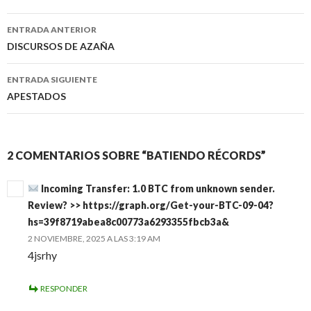
ENTRADA ANTERIOR
Navegación
DISCURSOS DE AZAÑA
de
ENTRADA SIGUIENTE
entradas
APESTADOS
2 COMENTARIOS SOBRE “BATIENDO RÉCORDS”
Incoming Transfer: 1.0 BTC from unknown sender.
Review? >> https://graph.org/Get-your-BTC-09-04?
hs=39f8719abea8c00773a6293355fbcb3a&
2 NOVIEMBRE, 2025 A LAS 3:19 AM
4jsrhy
RESPONDER