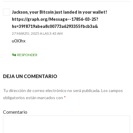
Jackson, your Bitcoin just landed in your wallet!
https://graph.org/Message--17856-03-25?
hs=39f8719abea8c00773a6293355fbcb3a&
27 MARZO, 2025 A LAS 3:43 AM
u0i0hx
RESPONDER
DEJA UN COMENTARIO
Tu dirección de correo electrónico no será publicada.
Los campos
obligatorios están marcados con
*
Comentario