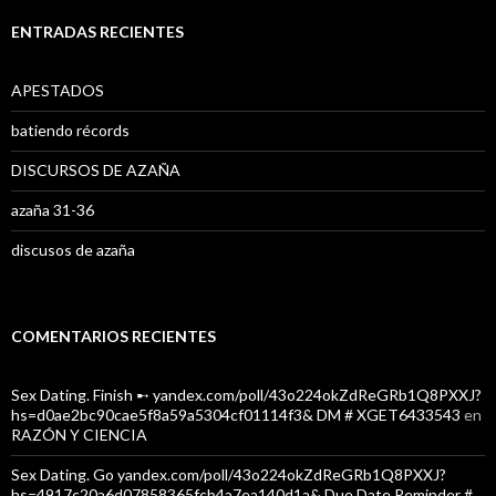
c
a
ENTRADAS RECIENTES
r
:
APESTADOS
batiendo récords
DISCURSOS DE AZAÑA
azaña 31-36
discusos de azaña
COMENTARIOS RECIENTES
Sex Dating. Finish ➸ yandex.com/poll/43o224okZdReGRb1Q8PXXJ?
hs=d0ae2bc90cae5f8a59a5304cf01114f3& DM # XGET6433543
en
RAZÓN Y CIENCIA
Sex Dating. Go yandex.com/poll/43o224okZdReGRb1Q8PXXJ?
hs=4917c20a6d07858365fcb4a7ea140d1a& Due Date Reminder #