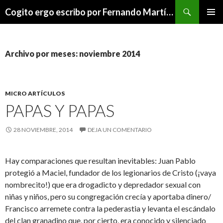
Buscar
Cogito ergo escribo por Fernando Martínez Serrano
SALTAR
MENÚ
AL
PRINCI
CONTENIDO
Archivo por meses: noviembre 2014
MICRO ARTÍCULOS
PAPAS Y PAPAS
28 NOVIEMBRE, 2014
DEJA UN COMENTARIO
Hay comparaciones que resultan inevitables: Juan Pablo
protegió a Maciel, fundador de los legionarios de Cristo (¡vaya
nombrecito!) que era drogadicto y depredador sexual con
niñas y niños, pero su congregación crecía y aportaba dinero/
Francisco arremete contra la pederastia y levanta el escándalo
del clan granadino que, por cierto, era conocido y silenciado