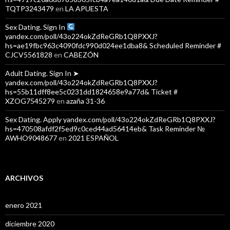
TQTP3243479
en
LA APUESTA
Sex Dating. Sign In
yandex.com/poll/43o224okZdReGRb1Q8PXXJ?
hs=ae19fbc963c4090fdc990d024ee1dba8& Scheduled Reminder #
CJCV5561828
en
CABEZÓN
Adult Dating. Sign In ➤
yandex.com/poll/43o224okZdReGRb1Q8PXXJ?
hs=55b11dff8ee5c0231dd1824658e9a77d& Ticket #
XZOG7545279
en
azaña 31-36
Sex Dating. Apply yandex.com/poll/43o224okZdReGRb1Q8PXXJ?
hs=470508afdf2f5ed9c0ced44ad56414eb& Task Reminder №
AWHO9048677
en
2021 ESPAÑOL
ARCHIVOS
enero 2021
diciembre 2020