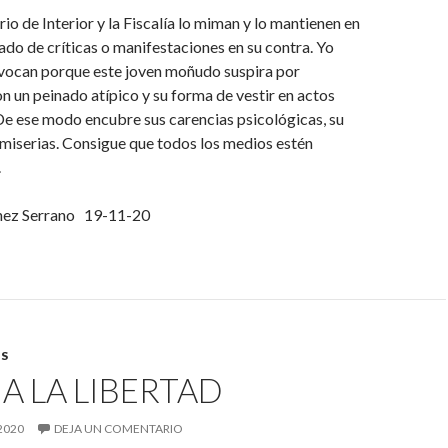
io de Interior y la Fiscalía lo miman y lo mantienen en
lado de críticas o manifestaciones en su contra. Yo
ivocan porque este joven moñudo suspira por
on un peinado atípico y su forma de vestir en actos
 De ese modo encubre sus carencias psicológicas, su
miserias. Consigue que todos los medios estén
.
nez Serrano 19-11-20
S
A LA LIBERTAD
2020
DEJA UN COMENTARIO