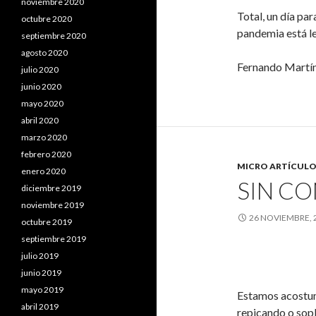
noviembre 2020
Total, un día pa
octubre 2020
pandemia está le
septiembre 2020
agosto 2020
Fernando Martí
julio 2020
junio 2020
mayo 2020
abril 2020
marzo 2020
febrero 2020
MICRO ARTÍCULO
enero 2020
SIN C
diciembre 2019
noviembre 2019
26 NOVIEMBRE, 
octubre 2019
septiembre 2019
julio 2019
SIN CO
junio 2019
mayo 2019
Estamos acostum
abril 2019
repicando o sopl