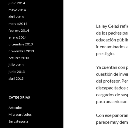
junio 2014
mayo 2014
MIEDO A
abril 2014
marzo 2014
La ley Celaá ref
febrero 2014
de los padres pa
enero 2014
educación públic
diciembre 2013
ir encaminados a
noviembre 2013
prestigio.
octubre 2013
julio 2013
Ya cuentan con p
junio 2013
cuestión de inver
abril 2013
del profesor. Pe
discapacitados 
cargados de sus
CATEGORÍAS
para una educaci
Artículos
Micro artículos
Con ese panorama
Sin categoría
parece muy democ