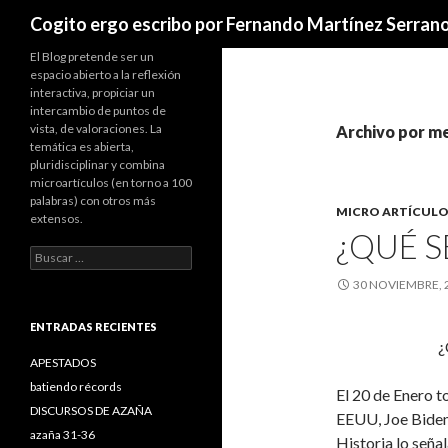
Buscar
Cogito ergo escribo por Fernando Martínez Serran
El Blog pretende ser un
espacio abierto a la reflexión
interactiva, propiciar un
intercambio de puntos de
vista, de valoraciones. La
Archivo por m
temática es abierta,
pluridisciplinar y combina
microartículos (en torno a 100
palabras) con otros más
MICRO ARTÍCULO
extensos.
¿QUÉ S
B
u
30 NOVIEMBRE, 
s
c
a
ENTRADAS RECIENTES
r
¿QUÉ SE
:
APESTADOS
batiendo récords
El 20 de Enero 
DISCURSOS DE AZAÑA
EEUU, Joe Biden
azaña 31-36
Historia lo seña