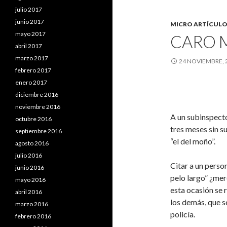
julio 2017
junio 2017
MICRO ARTÍCULO
mayo 2017
CARO 
abril 2017
marzo 2017
24 NOVIEMBRE, 
febrero 2017
enero 2017
CARO
diciembre 2016
noviembre 2016
A un subinspecto
octubre 2016
tres meses sin s
septiembre 2016
“el del moño”.
agosto 2016
julio 2016
Citar a un perso
junio 2016
pelo largo” ¿mer
mayo 2016
esta ocasión se 
abril 2016
los demás, que s
marzo 2016
policía.
febrero 2016