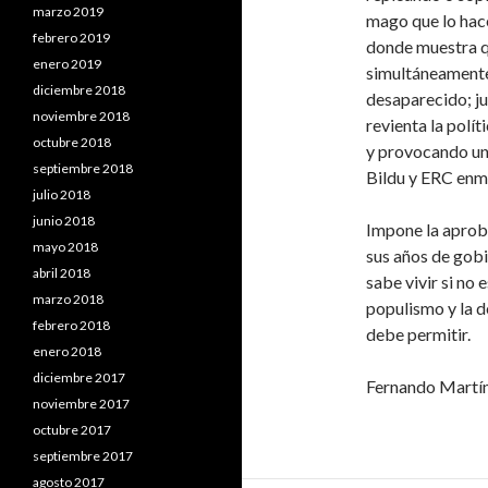
marzo 2019
mago que lo hace
febrero 2019
donde muestra q
enero 2019
simultáneamente.
diciembre 2018
desaparecido; ju
noviembre 2018
revienta la polí
octubre 2018
y provocando un 
septiembre 2018
Bildu y ERC enmi
julio 2018
junio 2018
Impone la aprob
mayo 2018
sus años de gobi
abril 2018
sabe vivir si no 
marzo 2018
populismo y la 
febrero 2018
debe permitir.
enero 2018
diciembre 2017
Fernando Martí
noviembre 2017
octubre 2017
septiembre 2017
agosto 2017