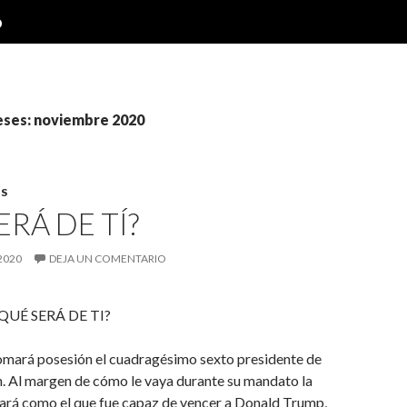
o
eses: noviembre 2020
S
ERÁ DE TÍ?
2020
DEJA UN COMENTARIO
RÁ DE TI?
tomará posesión el cuadragésimo sexto presidente de
. Al margen de cómo le vaya durante su mandato la
lará como el que fue capaz de vencer a Donald Trump,