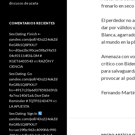
discusos de azaña
frenarlo en seco
El perdedor no a
COMENTARIOS RECIENTES
dar por válidos u
Sex Dating. Finish ➸
Blanca, agarrado
yandex.com/poll/43o224okZd
al mundo en la pl
ReGRb1Q8PXXJ?
hs=d0ae2bc90cae5f8a59a53
04cf01114f3& DM #
Amenaza con volv
XGET6433543
en
RAZÓN Y
crítico con Bide
CIENCIA
para salvaguarda
Sex Dating. Go
provocar al pode
yandex.com/poll/43o224okZd
ReGRb1Q8PXXJ?
hs=4917c20a6d07858365fcb
Fernando Martí
4a7ea140d1a& Due Date
Reminder # TQTP3243479
en
LA APUESTA
Sex Dating. Sign In
yandex.com/poll/43o224okZd
ReGRb1Q8PXXJ?
hs=ae19fbc963c4090fdc990
MICRO ARTÍCULO