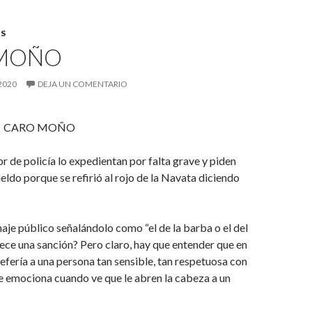
S
MOÑO
2020
DEJA UN COMENTARIO
 MOÑO
r de policía lo expedientan por falta grave y piden
ueldo porque se refirió al rojo de la Navata diciendo
naje público señalándolo como “el de la barba o el del
ece una sanción? Pero claro, hay que entender que en
refería a una persona tan sensible, tan respetuosa con
e emociona cuando ve que le abren la cabeza a un