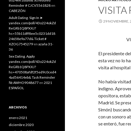
d024ee1dba8& Scheduled
Reminder # CJCV5561828
en
VISITA
CABEZÓN
Adult Dating. Sign In ➤
29 NOVIEMBRE, 
yandex.com/poll/43o224okZd
ReGRb1Q8PXXJ?
hs=55b11dff8ee5c0231dd18
24658e9a77d& Ticket #
VISITA 
XZOG7545279
en
azaña 31-
36
El presidente de
Sex Dating. Apply
esta vez no lo h
yandex.com/poll/43o224okZd
ReGRb1Q8PXXJ?
visita al hospita
hs=470508afdf2f5ed9c0ced4
4ad56414eb& Task Reminder
No había visitad
№ AWHO9048677
en
2021
ESPAÑOL
indigno. Aprovec
opositora, estaba
Madrid. Se prese
ARCHIVOS
Simón) buscando 
con un sonoro ab
enero 2021
se enteró, fue r
diciembre 2020