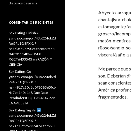
discusos de azaña
Abyecto-arroga
chantajista-chul
COMENTARIOS RECIENTES
estomagante/fa
Sex Dating. Finish ➸
grosero/incomp
yandex.com/poll/43o224okZd
matón-mentiroso
ReGRb1Q8PXXJ?
rijoso/sandio-so
hs=d0ae2bc90cae5f8a59a53
04cf01114f3& DM #
visceral/zafio-z
XGET6433543
en
RAZÓN Y
CIENCIA
Me parece que so
Sex Dating. Go
son. Deberían di
yandex.com/poll/43o224okZd
ReGRb1Q8PXXJ?
sean consciente
hs=4917c20a6d07858365fcb
América profund
4a7ea140d1a& Due Date
fragmentados.
Reminder # TQTP3243479
en
LA APUESTA
Sex Dating. Sign In
yandex.com/poll/43o224okZd
ReGRb1Q8PXXJ?
hs=ae19fbc963c4090fdc990