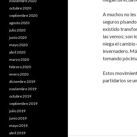
noviembre 2020
octubre 2020
A muchos no les 
septiembre 2020
seguros pisando
agosto 2020
existido transfo
julio 2020
las vemos; son l
junio 2020
niega el cambio
mayo 2020
invernadero. Má
abril 2020
tomando pócima
marzo 2020
febrero 2020
Estos movimient
enero 2020
partidarios se u
diciembre 2019
noviembre 2019
octubre 2019
septiembre 2019
julio 2019
junio 2019
mayo 2019
abril 2019