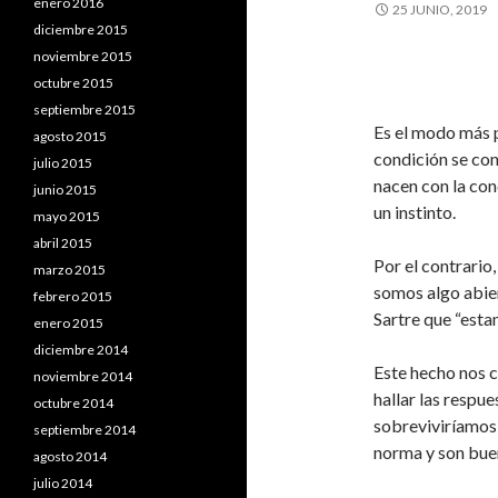
enero 2016
25 JUNIO, 2019
diciembre 2015
noviembre 2015
octubre 2015
septiembre 2015
Es el modo más 
agosto 2015
condición se co
julio 2015
nacen con la co
junio 2015
un instinto.
mayo 2015
abril 2015
Por el contrario
marzo 2015
somos algo abie
febrero 2015
Sartre que “esta
enero 2015
diciembre 2014
Este hecho nos c
noviembre 2014
hallar las respue
octubre 2014
sobreviviríamos
septiembre 2014
norma y son buen
agosto 2014
julio 2014