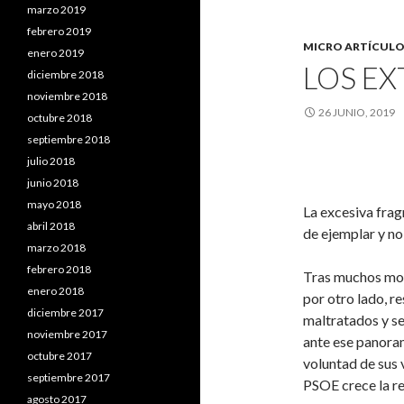
marzo 2019
febrero 2019
MICRO ARTÍCULO
enero 2019
LOS EX
diciembre 2018
noviembre 2018
26 JUNIO, 2019
octubre 2018
septiembre 2018
julio 2018
junio 2018
mayo 2018
La excesiva fra
abril 2018
de ejemplar y no 
marzo 2018
febrero 2018
Tras muchos mov
enero 2018
por otro lado, r
diciembre 2017
maltratados y se
noviembre 2017
ante ese panoram
octubre 2017
voluntad de sus v
septiembre 2017
PSOE crece la reb
agosto 2017