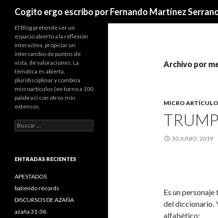
Buscar
Cogito ergo escribo por Fernando Martínez Serran
El Blog pretende ser un
espacio abierto a la reflexión
interactiva, propiciar un
intercambio de puntos de
vista, de valoraciones. La
Archivo por me
temática es abierta,
pluridisciplinar y combina
microartículos (en torno a 100
palabras) con otros más
MICRO ARTÍCULO
extensos.
TRUMP
B
u
30 JUNIO, 2019
s
c
a
ENTRADAS RECIENTES
r
:
APESTADOS
batiendo récords
Es un personaje 
DISCURSOS DE AZAÑA
del diccionario. 
azaña 31-36
alfabético: