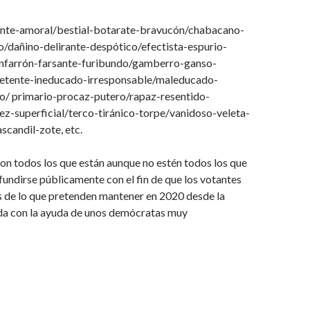
nte-amoral/bestial-botarate-bravucón/chabacano-
o/dañino-delirante-despótico/efectista-espurio-
nfarrón-farsante-furibundo/gamberro-ganso-
etente-ineducado-irresponsable/maleducado-
/ primario-procaz-putero/rapaz-resentido-
ez-superficial/terco-tiránico-torpe/vanidoso-veleta-
ascandil-zote, etc.
n todos los que están aunque no estén todos los que
fundirse públicamente con el fin de que los votantes
s de lo que pretenden mantener en 2020 desde la
a con la ayuda de unos demócratas muy