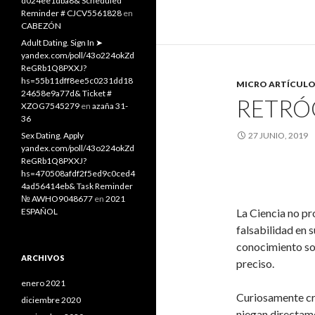
d024ee1dba8& Scheduled
Reminder # CJCV5561828
en
CABEZÓN
Adult Dating. Sign In ➤
yandex.com/poll/43o224okZd
ReGRb1Q8PXXJ?
hs=55b11dff8ee5c0231dd18
MICRO ARTÍCULO
24658e9a77d& Ticket #
RETRÓ
XZOG7545279
en
azaña 31-
36
Sex Dating. Apply
27 JUNIO, 2019
yandex.com/poll/43o224okZd
ReGRb1Q8PXXJ?
hs=470508afdf2f5ed9c0ced4
4ad56414eb& Task Reminder
№ AWHO9048677
en
2021
ESPAÑOL
La Ciencia no pr
falsabilidad en 
conocimiento so
ARCHIVOS
preciso.
enero 2021
Curiosamente cr
diciembre 2020
niegan directam