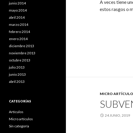
A veces tiene u
junio 2014
estos rasgos o 
mayo 2014
abril 2014
marzo 2014
febrero 2014
enero 2014
diciembre 2013
noviembre 2013
octubre 2013
julio 2013
junio 2013
abril 2013
MICRO ARTÍCULO
SUBVE
CATEGORÍAS
Artículos
24 JUNIO, 2019
Micro artículos
Sin categoría