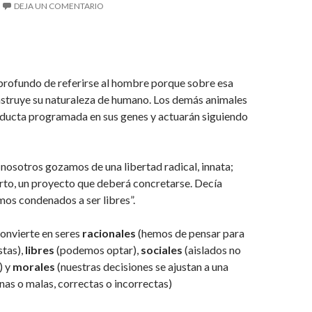
DEJA UN COMENTARIO
profundo de referirse al hombre porque sobre esa
nstruye su naturaleza de humano. Los demás animales
nducta programada en sus genes y actuarán siguiendo
, nosotros gozamos de una libertad radical, innata;
rto, un proyecto que deberá concretarse. Decía
mos condenados a ser libres”.
onvierte en seres
racionales
(hemos de pensar para
stas),
libres
(podemos optar),
sociales
(aislados no
) y
morales
(nuestras decisiones se ajustan a una
as o malas, correctas o incorrectas)