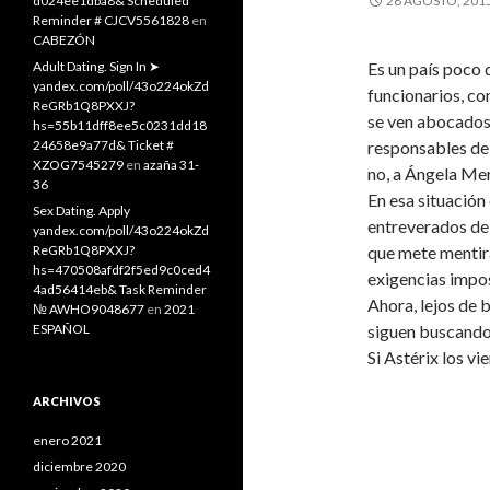
d024ee1dba8& Scheduled
28 AGOSTO, 201
Reminder # CJCV5561828
en
CABEZÓN
Adult Dating. Sign In ➤
Es un país poco 
yandex.com/poll/43o224okZd
funcionarios, co
ReGRb1Q8PXXJ?
se ven abocados a
hs=55b11dff8ee5c0231dd18
24658e9a77d& Ticket #
responsables de 
XZOG7545279
en
azaña 31-
no, a Ángela Mer
36
En esa situación
Sex Dating. Apply
entreverados de 
yandex.com/poll/43o224okZd
ReGRb1Q8PXXJ?
que mete mentira
hs=470508afdf2f5ed9c0ced4
exigencias impos
4ad56414eb& Task Reminder
Ahora, lejos de 
№ AWHO9048677
en
2021
ESPAÑOL
siguen buscando
Si Astérix los vi
ARCHIVOS
enero 2021
diciembre 2020