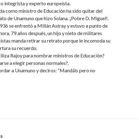
co integrista y experto europeísta.
da como ministro de Educación ha sido quitar del
ato de Unamuno que hizo Solana. ¡Pobre D. Miguel!.
36 se enfrentó a Millán Astray y estuvo a punto de
hora, 79 años después, un hijo y nieto de militares
pistas manda retirar su retrato porque le incomoda su
ortura su recuerdo.
tiliza Rajoy para nombrar ministros de Educación?
arse a elegir personas normales?.
ordar a Unamuno y deciros: “Mandáis pero no
S