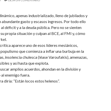
5
DEJA UN COMENTARIO
dinámico, apenas industrializado, lleno de jubilados y
n abundante gasto y escasos ingresos. Por todo ello
l déficit y a la deuda pública. Pero no se sienten
su propia situación y culpan al BCE, al FMI y, cómo
kel.
 crítica aparece uno de esos líderes mesiánicos,
populismo que comienza a inflar una burbuja en la
s, insolencia chulesca (léase Varoufakis), amenazas,
ibles y así hasta que explota.
buscar amplios acuerdos, ahondan en la división y
 al enemigo fuera.
era diría: “Están locos estos helenos”.