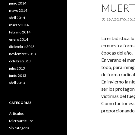
junio 2014
MUERT
mayo 2014
abril 2014
19 AGOSTO, 201
marzo 2014
febrero 2014
La estadística l
enero 2014
en nuestra forma
diciembre 2013
épocas del año.
noviembre 2013
En verano el mar 
octubre 2013
todo, para inmig
julio 2013
de forma radical 
junio 2013
En invierno la ni
abril 2013
ser los protagon
víctimas del fueg
Como factor estab
CATEGORÍAS
proporcionando c
Artículos
Micro artículos
Sin categoría