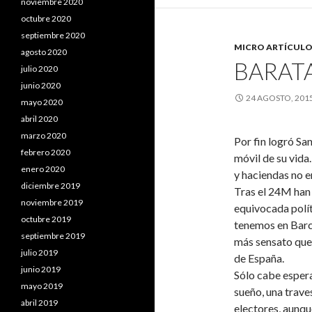
noviembre 2020
octubre 2020
septiembre 2020
MICRO ARTÍCULO
agosto 2020
BARAT
julio 2020
junio 2020
24 AGOSTO, 201
mayo 2020
abril 2020
marzo 2020
Por fin logró Sa
febrero 2020
móvil de su vid
enero 2020
y haciendas no er
diciembre 2019
Tras el 24M han
noviembre 2019
equivocada polít
octubre 2019
tenemos en Barce
septiembre 2019
más sensato que
julio 2019
de España.
junio 2019
Sólo cabe espera
mayo 2019
sueño, una trave
abril 2019
electores, aunqu