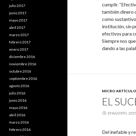
cumplir. “Efectiv
julio 2017
también dinero 
junio 2017
como sustantivo 
mayo 2017
institución, sin 
abril 2017
efectivos para cu
marzo 2017
Siempre nos qued
febrero 2017
dando a las pala
enero 2017
diciembre 2016
noviembre 2016
octubre 2016
septiembre 2016
agosto 2016
MICRO ARTÍCULO
julio 2016
EL SU
junio 2016
mayo 2016
19 AGOSTO, 201
abril 2016
marzo 2016
febrero 2016
Del inefable y r