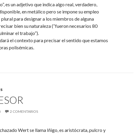
o”, es un adjetivo que indica algo real, verdadero,
disponible, en metálico pero se impone su empleo
plural para designar a los miembros de alguna
precisar bien su naturaleza (“fueron necesarios 80
lminar el trabajo”).
ará el contexto para precisar el sentido que estamos
bras polisémicas.
S
CESOR
5
2 COMENTARIOS
echazado Wert se llama Iñigo, es aristócrata, pulcro y