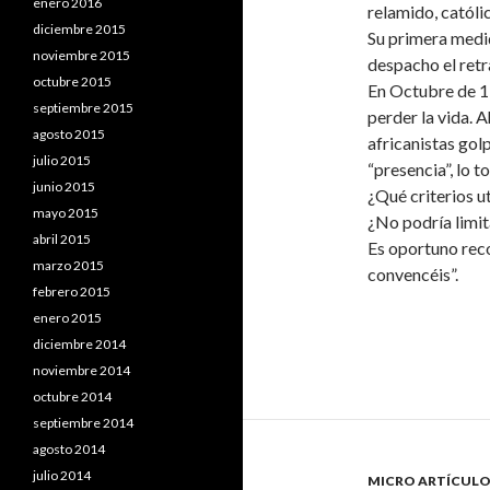
enero 2016
relamido, católi
diciembre 2015
Su primera medi
noviembre 2015
despacho el retr
octubre 2015
En Octubre de 19
septiembre 2015
perder la vida. A
agosto 2015
africanistas gol
julio 2015
“presencia”, lo t
junio 2015
¿Qué criterios u
mayo 2015
¿No podría limit
abril 2015
Es oportuno rec
marzo 2015
convencéis”.
febrero 2015
enero 2015
diciembre 2014
noviembre 2014
octubre 2014
septiembre 2014
agosto 2014
julio 2014
MICRO ARTÍCULO