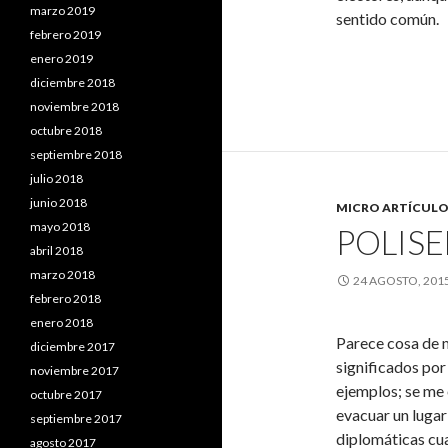
marzo 2019
sentido común.
febrero 2019
enero 2019
diciembre 2018
noviembre 2018
octubre 2018
septiembre 2018
julio 2018
junio 2018
MICRO ARTÍCULO
mayo 2018
POLISE
abril 2018
marzo 2018
24 AGOSTO, 201
febrero 2018
enero 2018
Parece cosa de 
diciembre 2017
significados po
noviembre 2017
ejemplos; se me 
octubre 2017
evacuar un lugar
septiembre 2017
diplomáticas cu
agosto 2017