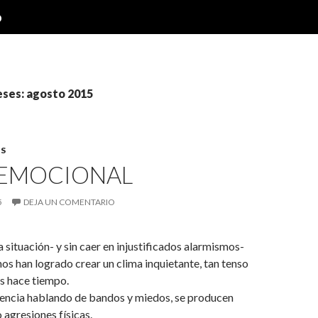
o
eses: agosto 2015
S
 EMOCIONAL
5
DEJA UN COMENTARIO
situación- y sin caer en injustificados alarmismos-
os han logrado crear un clima inquietante, tan tenso
 hace tiempo.
iolencia hablando de bandos y miedos, se producen
o agresiones físicas.