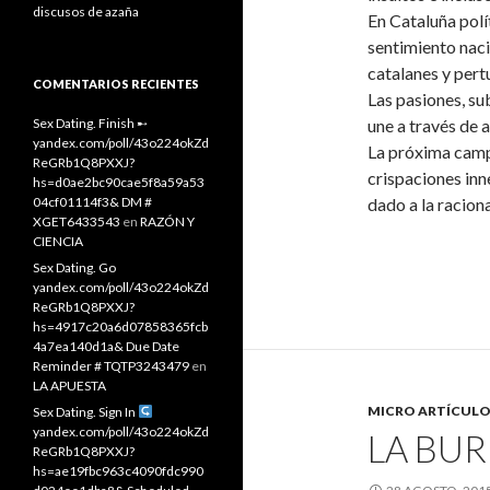
discusos de azaña
En Cataluña polí
sentimiento naci
catalanes y pert
COMENTARIOS RECIENTES
Las pasiones, sub
Sex Dating. Finish ➸
une a través de
yandex.com/poll/43o224okZd
La próxima camp
ReGRb1Q8PXXJ?
crispaciones inn
hs=d0ae2bc90cae5f8a59a53
04cf01114f3& DM #
dado a la raciona
XGET6433543
en
RAZÓN Y
CIENCIA
Sex Dating. Go
yandex.com/poll/43o224okZd
ReGRb1Q8PXXJ?
hs=4917c20a6d07858365fcb
4a7ea140d1a& Due Date
Reminder # TQTP3243479
en
LA APUESTA
MICRO ARTÍCULO
Sex Dating. Sign In
yandex.com/poll/43o224okZd
LA BUR
ReGRb1Q8PXXJ?
hs=ae19fbc963c4090fdc990