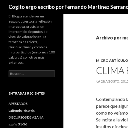
Buscar
Cogito ergo escribo por Fernando Martínez Serran
El Blog pretende ser un
espacio abierto a la reflexión
interactiva, propiciar un
intercambio de puntos de
vista, de valoraciones. La
Archivo por m
temática es abierta,
pluridisciplinar y combina
microartículos (en torno a 100
palabras) con otros más
MICRO ARTÍCULO
extensos.
CLIMA
B
u
28 AGOSTO, 201
s
c
a
ENTRADAS RECIENTES
r
Contemplando la 
:
APESTADOS
parece que algun
batiendo récords
como no veíamos
DISCURSOS DE AZAÑA
Se incita a la v
azaña 31-36
insultos e inclus