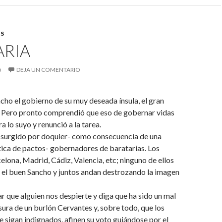
S
ARIA
5
DEJA UN COMENTARIO
ncho el gobierno de su muy deseada ínsula, el gran
a. Pero pronto comprendió que eso de gobernar vidas
a lo suyo y renunció a la tarea.
 surgido por doquier- como consecuencia de una
ica de pactos- gobernadores de baratarias. Los
lona, Madrid, Cádiz, Valencia, etc; ninguno de ellos
 el buen Sancho y juntos andan destrozando la imagen
r que alguien nos despierte y diga que ha sido un mal
sura de un burlón Cervantes y, sobre todo, que los
e sigan indignados, afinen su voto guiándose por el