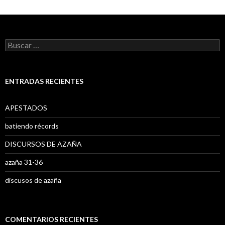
B
u
s
c
a
ENTRADAS RECIENTES
r
:
APESTADOS
batiendo récords
DISCURSOS DE AZAÑA
azaña 31-36
discusos de azaña
COMENTARIOS RECIENTES