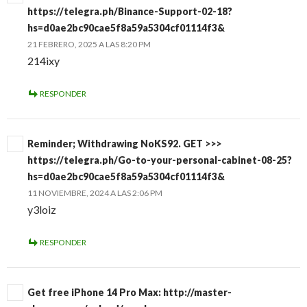
https://telegra.ph/Binance-Support-02-18?
hs=d0ae2bc90cae5f8a59a5304cf01114f3&
21 FEBRERO, 2025 A LAS 8:20 PM
214ixy
RESPONDER
Reminder; Withdrawing NoKS92. GET >>>
https://telegra.ph/Go-to-your-personal-cabinet-08-25?
hs=d0ae2bc90cae5f8a59a5304cf01114f3&
11 NOVIEMBRE, 2024 A LAS 2:06 PM
y3loiz
RESPONDER
Get free iPhone 14 Pro Max: http://master-