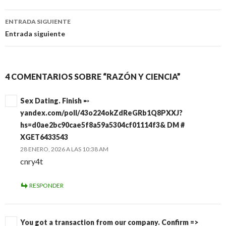
Navegación
de
ENTRADA SIGUIENTE
entradas
Entrada siguiente
4 COMENTARIOS SOBRE “RAZÓN Y CIENCIA”
Sex Dating. Finish ➸
yandex.com/poll/43o224okZdReGRb1Q8PXXJ?
hs=d0ae2bc90cae5f8a59a5304cf01114f3& DM #
XGET6433543
28 ENERO, 2026 A LAS 10:38 AM
cnry4t
RESPONDER
You got a transaction from our company. Confirm =>