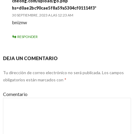
cheong.com/upload/go.php
hs=d0ae2bc90cae5f8a59a5304cf01114f3*
30 SEPTIEMBRE, 2023 A LAS 12:23 AM
bniznw
RESPONDER
DEJA UN COMENTARIO
Tu dirección de correo electrónico no será publicada.
Los campos
obligatorios están marcados con
*
Comentario