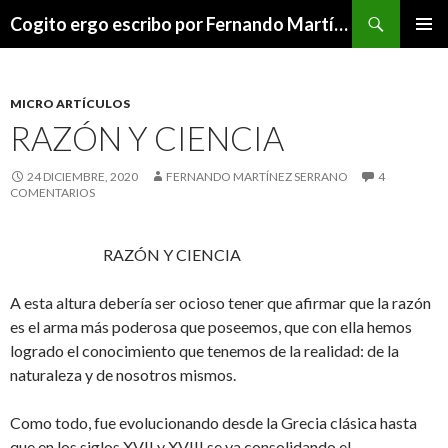
Buscar
Cogito ergo escribo por Fernando Martínez Serrano
SALTAR
MENÚ
AL
PRINCI
CONTENIDO
MICRO ARTÍCULOS
RAZÓN Y CIENCIA
24 DICIEMBRE, 2020
FERNANDO MARTÍNEZ SERRANO
4
COMENTARIOS
RAZÓN Y CIENCIA
A esta altura debería ser ocioso tener que afirmar que la razón
es el arma más poderosa que poseemos, que con ella hemos
logrado el conocimiento que tenemos de la realidad: de la
naturaleza y de nosotros mismos.
Como todo, fue evolucionando desde la Grecia clásica hasta
que en los siglos XVII y XVIII se va consolidando el