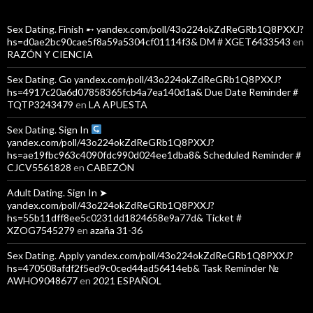
Sex Dating. Finish ➸ yandex.com/poll/43o224okZdReGRb1Q8PXXJ?
hs=d0ae2bc90cae5f8a59a5304cf01114f3& DM # XGET6433543
en
RAZÓN Y CIENCIA
Sex Dating. Go yandex.com/poll/43o224okZdReGRb1Q8PXXJ?
hs=4917c20a6d07858365fcb4a7ea140d1a& Due Date Reminder #
TQTP3243479
en
LA APUESTA
Sex Dating. Sign In
yandex.com/poll/43o224okZdReGRb1Q8PXXJ?
hs=ae19fbc963c4090fdc990d024ee1dba8& Scheduled Reminder #
CJCV5561828
en
CABEZÓN
Adult Dating. Sign In ➤
yandex.com/poll/43o224okZdReGRb1Q8PXXJ?
hs=55b11dff8ee5c0231dd1824658e9a77d& Ticket #
XZOG7545279
en
azaña 31-36
Sex Dating. Apply yandex.com/poll/43o224okZdReGRb1Q8PXXJ?
hs=470508afdf2f5ed9c0ced44ad56414eb& Task Reminder №
AWHO9048677
en
2021 ESPAÑOL