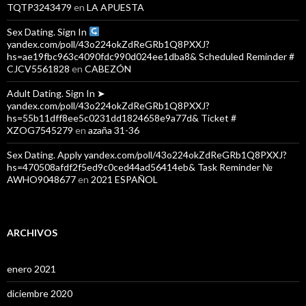
TQTP3243479
en
LA APUESTA
Sex Dating. Sign In
yandex.com/poll/43o224okZdReGRb1Q8PXXJ?
hs=ae19fbc963c4090fdc990d024ee1dba8& Scheduled Reminder #
CJCV5561828
en
CABEZÓN
Adult Dating. Sign In ➤
yandex.com/poll/43o224okZdReGRb1Q8PXXJ?
hs=55b11dff8ee5c0231dd1824658e9a77d& Ticket #
XZOG7545279
en
azaña 31-36
Sex Dating. Apply yandex.com/poll/43o224okZdReGRb1Q8PXXJ?
hs=470508afdf2f5ed9c0ced44ad56414eb& Task Reminder №
AWHO9048677
en
2021 ESPAÑOL
ARCHIVOS
enero 2021
diciembre 2020