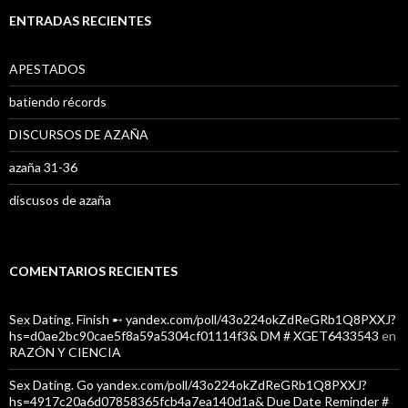
c
a
ENTRADAS RECIENTES
r
:
APESTADOS
batiendo récords
DISCURSOS DE AZAÑA
azaña 31-36
discusos de azaña
COMENTARIOS RECIENTES
Sex Dating. Finish ➸ yandex.com/poll/43o224okZdReGRb1Q8PXXJ?
hs=d0ae2bc90cae5f8a59a5304cf01114f3& DM # XGET6433543
en
RAZÓN Y CIENCIA
Sex Dating. Go yandex.com/poll/43o224okZdReGRb1Q8PXXJ?
hs=4917c20a6d07858365fcb4a7ea140d1a& Due Date Reminder #