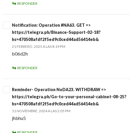
RESPONDER
Notification: Operation #NA63. GET =>
https://telegra.ph/Binance-Support-02-18?
hs=470508afdf2f5ed9c0ced44ad56414eb&
21 FEBRERO, 2025 A LAS 8:19 PM
b06d2h
RESPONDER
Reminder- Operation NoDA23. WITHDRAW =>
https://telegra.ph/Go-to-your-personal-cabinet-08-25?
hs=470508afdf2f5ed9c0ced44ad56414eb&
11 NOVIEMBRE, 2024 A LAS 2:05 PM
jhbhu5
RESPONDER