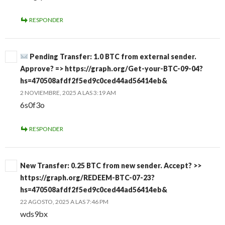
RESPONDER
Pending Transfer: 1.0 BTC from external sender.
Approve? => https://graph.org/Get-your-BTC-09-04?
hs=470508afdf2f5ed9c0ced44ad56414eb&
2 NOVIEMBRE, 2025 A LAS 3:19 AM
6s0f3o
RESPONDER
New Transfer: 0.25 BTC from new sender. Accept? >>
https://graph.org/REDEEM-BTC-07-23?
hs=470508afdf2f5ed9c0ced44ad56414eb&
22 AGOSTO, 2025 A LAS 7:46 PM
wds9bx