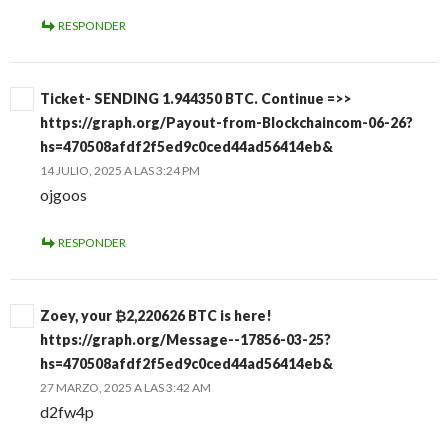
RESPONDER
Ticket- SENDING 1.944350 BTC. Continue =>>
https://graph.org/Payout-from-Blockchaincom-06-26?
hs=470508afdf2f5ed9c0ced44ad56414eb&
14 JULIO, 2025 A LAS 3:24 PM
ojgoos
RESPONDER
Zoey, your ₿2,220626 BTC is here!
https://graph.org/Message--17856-03-25?
hs=470508afdf2f5ed9c0ced44ad56414eb&
27 MARZO, 2025 A LAS 3:42 AM
d2fw4p