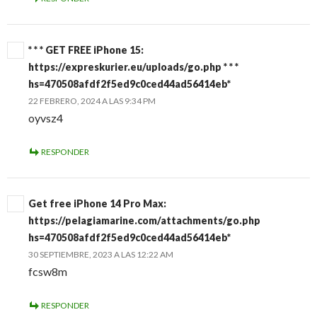
* * * GET FREE iPhone 15:
https://expreskurier.eu/uploads/go.php * * *
hs=470508afdf2f5ed9c0ced44ad56414eb*
22 FEBRERO, 2024 A LAS 9:34 PM
oyvsz4
RESPONDER
Get free iPhone 14 Pro Max:
https://pelagiamarine.com/attachments/go.php
hs=470508afdf2f5ed9c0ced44ad56414eb*
30 SEPTIEMBRE, 2023 A LAS 12:22 AM
fcsw8m
RESPONDER