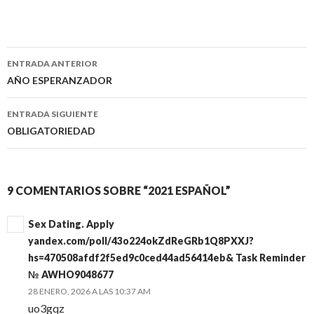
ENTRADA ANTERIOR
Navegación
AÑO ESPERANZADOR
de
ENTRADA SIGUIENTE
entradas
OBLIGATORIEDAD
9 COMENTARIOS SOBRE “2021 ESPAÑOL”
Sex Dating. Apply
yandex.com/poll/43o224okZdReGRb1Q8PXXJ?
hs=470508afdf2f5ed9c0ced44ad56414eb& Task Reminder
№ AWHO9048677
28 ENERO, 2026 A LAS 10:37 AM
uo3gqz