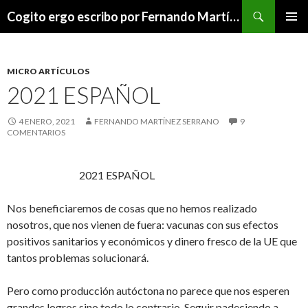
Buscar
Cogito ergo escribo por Fernando Martínez Serrano
SALTAR
MENÚ
AL
PRINCI
CONTENIDO
MICRO ARTÍCULOS
2021 ESPAÑOL
4 ENERO, 2021
FERNANDO MARTÍNEZ SERRANO
9
COMENTARIOS
2021 ESPAÑOL
Nos beneficiaremos de cosas que no hemos realizado
nosotros, que nos vienen de fuera: vacunas con sus efectos
positivos sanitarios y económicos y dinero fresco de la UE que
tantos problemas solucionará.
Pero como producción autóctona no parece que nos esperen
grandes logros sino todo lo contrario. Seguir padeciendo a