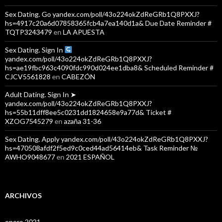
Sex Dating. Go yandex.com/poll/43o224okZdReGRb1Q8PXXJ?
hs=4917c20a6d07858365fcb4a7ea140d1a& Due Date Reminder #
TQTP3243479
en
LA APUESTA
Sex Dating. Sign In
yandex.com/poll/43o224okZdReGRb1Q8PXXJ?
hs=ae19fbc963c4090fdc990d024ee1dba8& Scheduled Reminder #
CJCV5561828
en
CABEZÓN
Adult Dating. Sign In ➤
yandex.com/poll/43o224okZdReGRb1Q8PXXJ?
hs=55b11dff8ee5c0231dd1824658e9a77d& Ticket #
XZOG7545279
en
azaña 31-36
Sex Dating. Apply yandex.com/poll/43o224okZdReGRb1Q8PXXJ?
hs=470508afdf2f5ed9c0ced44ad56414eb& Task Reminder №
AWHO9048677
en
2021 ESPAÑOL
ARCHIVOS
enero 2021