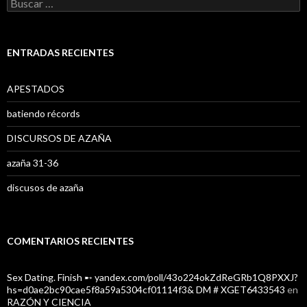
B
u
s
c
a
ENTRADAS RECIENTES
r
:
APESTADOS
batiendo récords
DISCURSOS DE AZAÑA
azaña 31-36
discusos de azaña
COMENTARIOS RECIENTES
Sex Dating. Finish ➸ yandex.com/poll/43o224okZdReGRb1Q8PXXJ?
hs=d0ae2bc90cae5f8a59a5304cf01114f3& DM # XGET6433543
en
RAZÓN Y CIENCIA