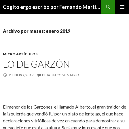
Buscar
Cogito ergo escribo por Fernando Martínez Serrano
SALTAR
MENÚ
AL
PRINCI
CONTENIDO
Archivo por meses: enero 2019
MICRO ARTÍCULOS
LO DE GARZÓN
31 ENERO, 2019
DEJA UN COMENTARIO
El menor de los Garzones, el llamado Alberto, el gran traidor de
la izquierda que vendió IU por un plato de lentejas, el que hace
declaraciones vitriólicas de vez en cuando para demostrar a su
nuevo jefe que está a la altura. Sería muy interesante que nos