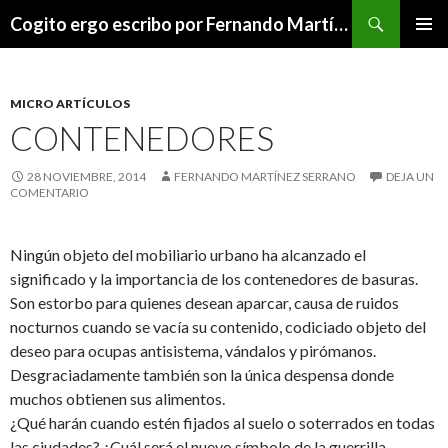
Buscar
Cogito ergo escribo por Fernando Martínez Serrano
SALTAR
MENÚ
AL
PRINCI
CONTENIDO
MICRO ARTÍCULOS
CONTENEDORES
28 NOVIEMBRE, 2014
FERNANDO MARTÍNEZ SERRANO
DEJA UN
COMENTARIO
Ningún objeto del mobiliario urbano ha alcanzado el
significado y la importancia de los contenedores de basuras.
Son estorbo para quienes desean aparcar, causa de ruidos
nocturnos cuando se vacía su contenido, codiciado objeto del
deseo para ocupas antisistema, vándalos y pirómanos.
Desgraciadamente también son la única despensa donde
muchos obtienen sus alimentos.
¿Qué harán cuando estén fijados al suelo o soterrados en todas
las ciudades? ¿Cuál será el nuevo símbolo de la guerrilla