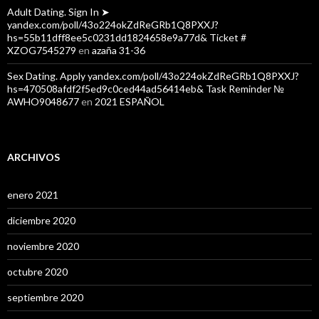
Adult Dating. Sign In ➤
yandex.com/poll/43o224okZdReGRb1Q8PXXJ?
hs=55b11dff8ee5c0231dd1824658e9a77d& Ticket #
XZOG7545279
en
azaña 31-36
Sex Dating. Apply yandex.com/poll/43o224okZdReGRb1Q8PXXJ?
hs=470508afdf2f5ed9c0ced44ad56414eb& Task Reminder №
AWHO9048677
en
2021 ESPAÑOL
ARCHIVOS
enero 2021
diciembre 2020
noviembre 2020
octubre 2020
septiembre 2020