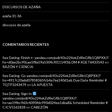
DISCURSOS DE AZAÑA
azaña 31-36
discusos de azaña
COMENTARIOS RECIENTES
Sex Dating. Finish ➸ yandex.com/poll/43o224okZdReGRb1Q8PXXJ?
hs=d0ae2bc90cae5f8a59a5304cf01114f3& DM # XGET6433543
en
RAZÓN Y CIENCIA
Sex Dating. Go yandex.com/poll/43o224okZdReGRb1Q8PXXJ?
hs=4917c20a6d07858365fcb4a7ea140d1a& Due Date Reminder #
TQTP3243479
en
LA APUESTA
Sex Dating. Sign In
yandex.com/poll/43o224okZdReGRb1Q8PXXJ?
hs=ae19fbc963c4090fdc990d024ee1dba8& Scheduled Reminder #
CJCV5561828
en
CABEZÓN