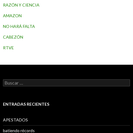
RAZÓN Y CIENCIA
AMAZON
NO HARÁ FALTA
CABEZÓN
RTVE
B
u
s
c
a
ENTRADAS RECIENTES
r
:
APESTADOS
batiendo récords