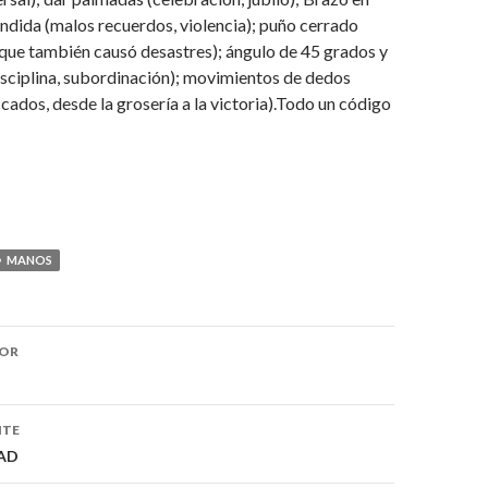
ndida (malos recuerdos, violencia); puño cerrado
 que también causó desastres); ángulo de 45 grados y
disciplina, subordinación); movimientos de dedos
icados, desde la grosería a la victoria).Todo un código
MANOS
IOR
ón
NTE
AD