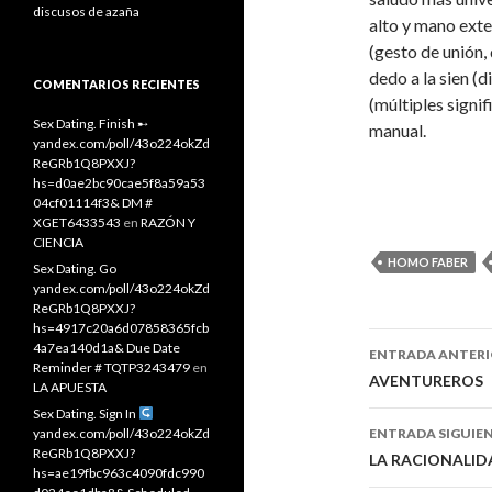
discusos de azaña
alto y mano exte
(gesto de unión,
dedo a la sien (
COMENTARIOS RECIENTES
(múltiples signif
Sex Dating. Finish ➸
manual.
yandex.com/poll/43o224okZd
ReGRb1Q8PXXJ?
hs=d0ae2bc90cae5f8a59a53
04cf01114f3& DM #
XGET6433543
en
RAZÓN Y
CIENCIA
HOMO FABER
Sex Dating. Go
yandex.com/poll/43o224okZd
ReGRb1Q8PXXJ?
hs=4917c20a6d07858365fcb
4a7ea140d1a& Due Date
ENTRADA ANTER
Reminder # TQTP3243479
en
Navegaci
AVENTUREROS
LA APUESTA
Sex Dating. Sign In
de
yandex.com/poll/43o224okZd
ENTRADA SIGUIE
ReGRb1Q8PXXJ?
entradas
LA RACIONALID
hs=ae19fbc963c4090fdc990