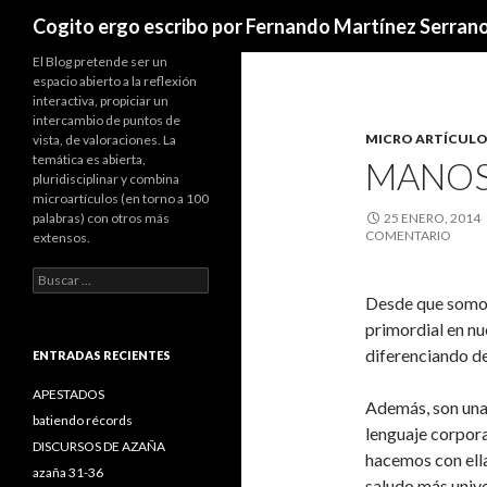
Buscar
Cogito ergo escribo por Fernando Martínez Serran
El Blog pretende ser un
espacio abierto a la reflexión
interactiva, propiciar un
intercambio de puntos de
MICRO ARTÍCULO
vista, de valoraciones. La
temática es abierta,
MANOS
pluridisciplinar y combina
microartículos (en torno a 100
palabras) con otros más
25 ENERO, 2014
COMENTARIO
extensos.
B
u
Desde que somo
s
primordial en nu
c
diferenciando de
a
ENTRADAS RECIENTES
r
:
APESTADOS
Además, son una
batiendo récords
lenguaje corpora
DISCURSOS DE AZAÑA
hacemos con ella
azaña 31-36
saludo más unive