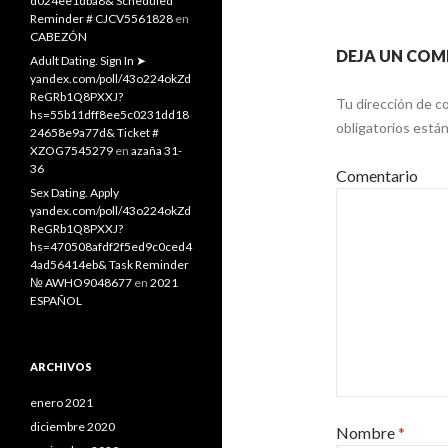
d024ee1dba8& Scheduled
Reminder # CJCV5561828
en
CABEZÓN
DEJA UN COM
Adult Dating. Sign In ➤
yandex.com/poll/43o224okZd
ReGRb1Q8PXXJ?
Tu dirección de co
hs=55b11dff8ee5c0231dd18
obligatorios est
24658e9a77d& Ticket #
XZOG7545279
en
azaña 31-
36
Comentario
Sex Dating. Apply
yandex.com/poll/43o224okZd
ReGRb1Q8PXXJ?
hs=470508afdf2f5ed9c0ced4
4ad56414eb& Task Reminder
№ AWHO9048677
en
2021
ESPAÑOL
ARCHIVOS
enero 2021
diciembre 2020
Nombre
*