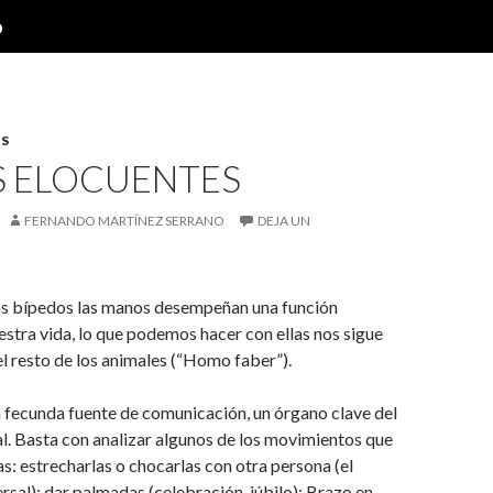
o
S
 ELOCUENTES
FERNANDO MARTÍNEZ SERRANO
DEJA UN
s bípedos las manos desempeñan una función
estra vida, lo que podemos hacer con ellas nos sigue
l resto de los animales (“Homo faber”).
 fecunda fuente de comunicación, un órgano clave del
l. Basta con analizar algunos de los movimientos que
s: estrecharlas o chocarlas con otra persona (el
rsal); dar palmadas (celebración, júbilo); Brazo en