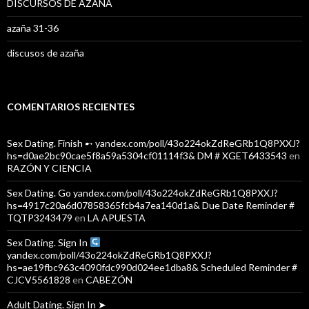
DISCURSOS DE AZAÑA
azaña 31-36
discusos de azaña
COMENTARIOS RECIENTES
Sex Dating. Finish ➸ yandex.com/poll/43o224okZdReGRb1Q8PXXJ?
hs=d0ae2bc90cae5f8a59a5304cf01114f3& DM # XGET6433543
en
RAZÓN Y CIENCIA
Sex Dating. Go yandex.com/poll/43o224okZdReGRb1Q8PXXJ?
hs=4917c20a6d07858365fcb4a7ea140d1a& Due Date Reminder #
TQTP3243479
en
LA APUESTA
Sex Dating. Sign In
yandex.com/poll/43o224okZdReGRb1Q8PXXJ?
hs=ae19fbc963c4090fdc990d024ee1dba8& Scheduled Reminder #
CJCV5561828
en
CABEZÓN
Adult Dating. Sign In ➤