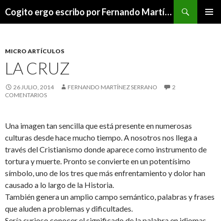
Buscar
Cogito ergo escribo por Fernando Martínez Serrano
SALTAR
MENÚ
AL
PRINCI
CONTENIDO
MICRO ARTÍCULOS
LA CRUZ
26 JULIO, 2014
FERNANDO MARTÍNEZ SERRANO
2
COMENTARIOS
Una imagen tan sencilla que está presente en numerosas
culturas desde hace mucho tiempo. A nosotros nos llega a
través del Cristianismo donde aparece como instrumento de
tortura y muerte. Pronto se convierte en un potentísimo
símbolo, uno de los tres que más enfrentamiento y dolor han
causado a lo largo de la Historia.
También genera un amplio campo semántico, palabras y frases
que aluden a problemas y dificultades.
Sería curioso conocer el significado de la palabra en idiomas