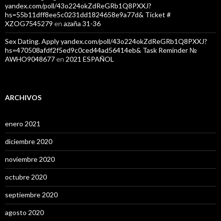
yandex.com/poll/43o224okZdReGRb1Q8PXXJ?
hs=55b11dff8ee5c0231dd1824658e9a77d& Ticket #
XZOG7545279
en
azaña 31-36
Sex Dating. Apply yandex.com/poll/43o224okZdReGRb1Q8PXXJ?
hs=470508afdf2f5ed9c0ced44ad56414eb& Task Reminder №
AWHO9048677
en
2021 ESPAÑOL
ARCHIVOS
enero 2021
diciembre 2020
noviembre 2020
octubre 2020
septiembre 2020
agosto 2020