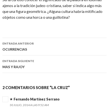
ajenos a la tradición judeo-cristiana, saber si indica algo más
que una figura geométrica. ¿Alguna cultura habría mitificado
objetos como una horca o una guillotina?
ENTRADA ANTERIOR
Navegación
OCURRENCIAS
de
ENTRADA SIGUIENTE
entradas
MAS Y RAJOY
2 COMENTARIOS SOBRE “LA CRUZ”
Fernando Martínez Serrano
30 JULIO, 2014 A LAS 9:52 AM