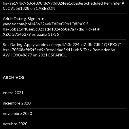
hs=ae19fbc963c4090fdc990d024ee1dba8& Scheduled Reminder #
CJCV5561828
en
CABEZÓN
Adult Dating. Sign In ➤
yandex.com/poll/43o224okZdReGRb1Q8PXXJ?
hs=55b11dff8ee5c0231dd1824658e9a77d& Ticket #
XZOG7545279
en
azaña 31-36
Sex Dating. Apply yandex.com/poll/43o224okZdReGRb1Q8PXXJ?
hs=470508afdf2f5ed9c0ced44ad56414eb& Task Reminder №
AWHO9048677
en
2021 ESPAÑOL
ARCHIVOS
enero 2021
diciembre 2020
noviembre 2020
octubre 2020