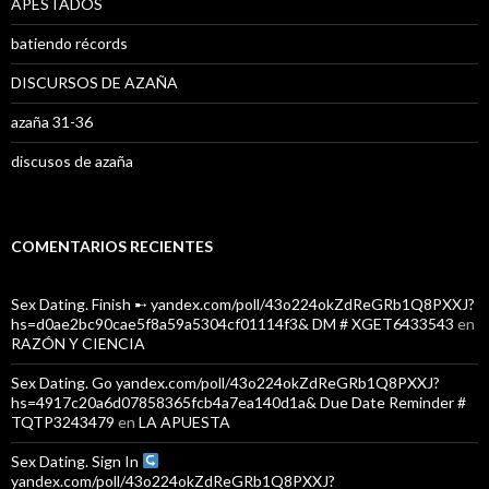
APESTADOS
batiendo récords
DISCURSOS DE AZAÑA
azaña 31-36
discusos de azaña
COMENTARIOS RECIENTES
Sex Dating. Finish ➸ yandex.com/poll/43o224okZdReGRb1Q8PXXJ?
hs=d0ae2bc90cae5f8a59a5304cf01114f3& DM # XGET6433543
en
RAZÓN Y CIENCIA
Sex Dating. Go yandex.com/poll/43o224okZdReGRb1Q8PXXJ?
hs=4917c20a6d07858365fcb4a7ea140d1a& Due Date Reminder #
TQTP3243479
en
LA APUESTA
Sex Dating. Sign In
yandex.com/poll/43o224okZdReGRb1Q8PXXJ?