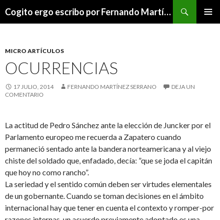
Buscar
Cogito ergo escribo por Fernando Martínez Serrano
SALTAR
MENÚ
AL
PRINCI
CONTENIDO
MICRO ARTÍCULOS
OCURRENCIAS
17 JULIO, 2014
FERNANDO MARTÍNEZ SERRANO
DEJA UN
COMENTARIO
La actitud de Pedro Sánchez ante la elección de Juncker por el
Parlamento europeo me recuerda a Zapatero cuando
permaneció sentado ante la bandera norteamericana y al viejo
chiste del soldado que, enfadado, decía: ”que se joda el capitán
que hoy no como rancho”.
La seriedad y el sentido común deben ser virtudes elementales
de un gobernante. Cuando se toman decisiones en el ámbito
internacional hay que tener en cuenta el contexto y romper-por
razones internas-un acuerdo previamente adoptado es una