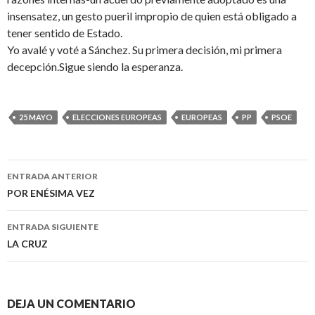
insensatez, un gesto pueril impropio de quien está obligado a
tener sentido de Estado.
Yo avalé y voté a Sánchez. Su primera decisión, mi primera
decepción.Sigue siendo la esperanza.
25 MAYO
ELECCIONES EUROPEAS
EUROPEAS
PP
PSOE
ENTRADA ANTERIOR
Navegación
POR ENÉSIMA VEZ
de
ENTRADA SIGUIENTE
entradas
LA CRUZ
DEJA UN COMENTARIO