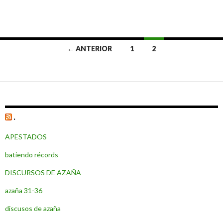
← ANTERIOR
1
2
Ir
a
las
entradas
.
APESTADOS
batiendo récords
DISCURSOS DE AZAÑA
azaña 31-36
discusos de azaña