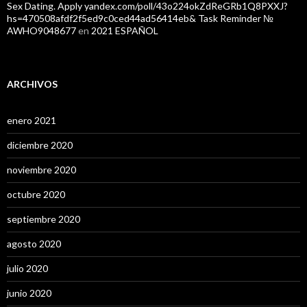
Sex Dating. Apply yandex.com/poll/43o224okZdReGRb1Q8PXXJ?
hs=470508afdf2f5ed9c0ced44ad56414eb& Task Reminder №
AWHO9048677
en
2021 ESPAÑOL
ARCHIVOS
enero 2021
diciembre 2020
noviembre 2020
octubre 2020
septiembre 2020
agosto 2020
julio 2020
junio 2020