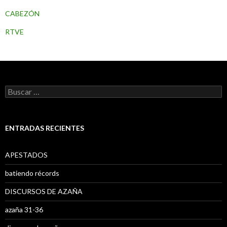
CABEZÓN
RTVE
B
u
s
c
a
ENTRADAS RECIENTES
r
:
APESTADOS
batiendo récords
DISCURSOS DE AZAÑA
azaña 31-36