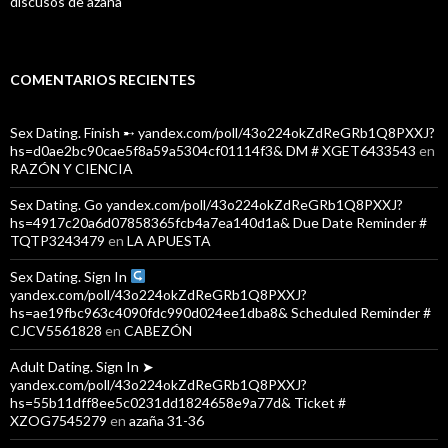
discusos de azaña
COMENTARIOS RECIENTES
Sex Dating. Finish ➸ yandex.com/poll/43o224okZdReGRb1Q8PXXJ?
hs=d0ae2bc90cae5f8a59a5304cf01114f3& DM # XGET6433543
en
RAZÓN Y CIENCIA
Sex Dating. Go yandex.com/poll/43o224okZdReGRb1Q8PXXJ?
hs=4917c20a6d07858365fcb4a7ea140d1a& Due Date Reminder #
TQTP3243479
en
LA APUESTA
Sex Dating. Sign In
yandex.com/poll/43o224okZdReGRb1Q8PXXJ?
hs=ae19fbc963c4090fdc990d024ee1dba8& Scheduled Reminder #
CJCV5561828
en
CABEZÓN
Adult Dating. Sign In ➤
yandex.com/poll/43o224okZdReGRb1Q8PXXJ?
hs=55b11dff8ee5c0231dd1824658e9a77d& Ticket #
XZOG7545279
en
azaña 31-36