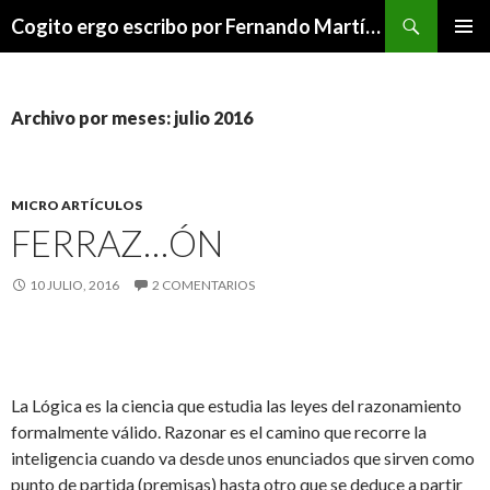
Buscar
Cogito ergo escribo por Fernando Martínez Serrano
SALTAR
MENÚ
AL
PRINCI
CONTENIDO
Archivo por meses: julio 2016
MICRO ARTÍCULOS
FERRAZ…ÓN
10 JULIO, 2016
2 COMENTARIOS
La Lógica es la ciencia que estudia las leyes del razonamiento
formalmente válido. Razonar es el camino que recorre la
inteligencia cuando va desde unos enunciados que sirven como
punto de partida (premisas) hasta otro que se deduce a partir