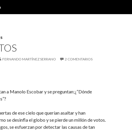
o
S
OTOS
FERNANDO MARTÍNEZ SERRANO
2 COMENTARIOS
an a Manolo Escobar y se preguntan:¿“Dónde
s”?
uertas de ese cielo que querían asaltar y han
se desinfla el globo y se pierde un millón de votos.
gos, se esfuerzan por detectar las causas de tan