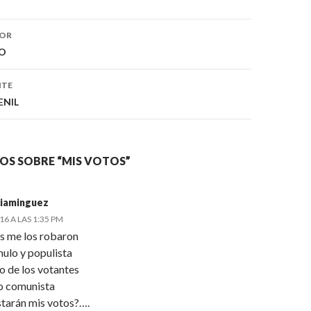
IOR
ón
O
NTE
ENIL
OS SOBRE “MIS VOTOS”
ciaminguez
016 A LAS 1:35 PM
s me los robaron
hulo y populista
o de los votantes
o comunista
tarán mis votos?….