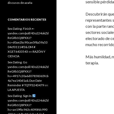
sensible pérdida
discusos de azaña
Descubrirán que
representantes s
COMENTARIOS RECIENTES
con la parte ran
Sex Dating. Finish ➸
sectores sociale
yandex.com/poll/43o224okZd
ReGRb1Q8PXXJ?
electorado de ce
hs=d0ae2bc90cae5f8a59a53
mucho recorrido
04cf01114f3& DM #
XGET6433543
en
RAZÓN Y
CIENCIA
Más humildad, m
Sex Dating. Go
terapia.
yandex.com/poll/43o224okZd
ReGRb1Q8PXXJ?
hs=4917c20a6d07858365fcb
4a7ea140d1a& Due Date
Reminder # TQTP3243479
en
LA APUESTA
Sex Dating. Sign In
yandex.com/poll/43o224okZd
ReGRb1Q8PXXJ?
hs=ae19fbc963c4090fdc990