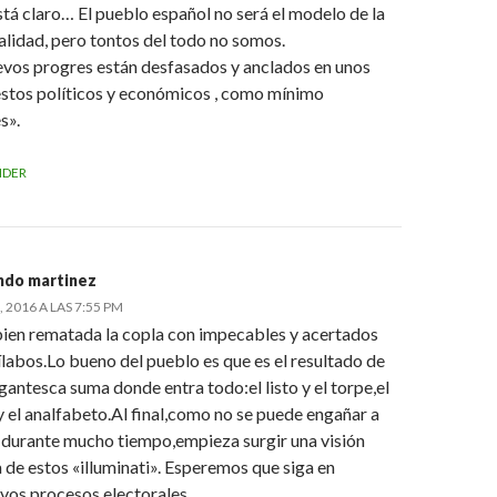
stá claro… El pueblo español no será el modelo de la
alidad, pero tontos del todo no somos.
evos progres están desfasados y anclados en unos
stos políticos y económicos , como mínimo
s».
NDER
ndo martinez
, 2016 A LAS 7:55 PM
ien rematada la copla con impecables y acertados
labos.Lo bueno del pueblo es que es el resultado de
gantesca suma donde entra todo:el listo y el torpe,el
y el analfabeto.Al final,como no se puede engañar a
 durante mucho tiempo,empieza surgir una visión
a de estos «illuminati». Esperemos que siga en
vos procesos electorales.