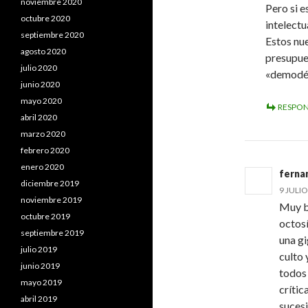
noviembre 2020
Pero si e
octubre 2020
intelectu
septiembre 2020
Estos nu
agosto 2020
presupue
julio 2020
«demodé
junio 2020
mayo 2020
RESPO
abril 2020
marzo 2020
febrero 2020
enero 2020
ferna
diciembre 2019
9 JULIO
noviembre 2019
Muy b
octubre 2019
octosí
septiembre 2019
una gi
julio 2019
culto 
junio 2019
todos
mayo 2019
crític
abril 2019
sucesi