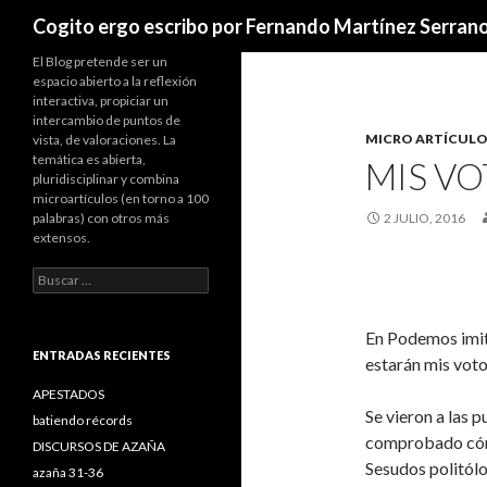
Buscar
Cogito ergo escribo por Fernando Martínez Serran
El Blog pretende ser un
espacio abierto a la reflexión
interactiva, propiciar un
intercambio de puntos de
MICRO ARTÍCULO
vista, de valoraciones. La
temática es abierta,
MIS V
pluridisciplinar y combina
microartículos (en torno a 100
palabras) con otros más
2 JULIO, 2016
extensos.
B
u
s
c
En Podemos imit
a
ENTRADAS RECIENTES
estarán mis voto
r
:
APESTADOS
Se vieron a las p
batiendo récords
comprobado cómo 
DISCURSOS DE AZAÑA
Sesudos politólo
azaña 31-36