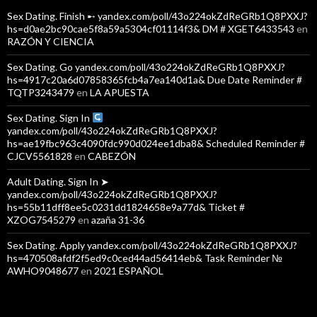
Sex Dating. Finish ➸ yandex.com/poll/43o224okZdReGRb1Q8PXXJ?
hs=d0ae2bc90cae5f8a59a5304cf01114f3& DM # XGET6433543
en
RAZÓN Y CIENCIA
Sex Dating. Go yandex.com/poll/43o224okZdReGRb1Q8PXXJ?
hs=4917c20a6d07858365fcb4a7ea140d1a& Due Date Reminder #
TQTP3243479
en
LA APUESTA
Sex Dating. Sign In
yandex.com/poll/43o224okZdReGRb1Q8PXXJ?
hs=ae19fbc963c4090fdc990d024ee1dba8& Scheduled Reminder #
CJCV5561828
en
CABEZÓN
Adult Dating. Sign In ➤
yandex.com/poll/43o224okZdReGRb1Q8PXXJ?
hs=55b11dff8ee5c0231dd1824658e9a77d& Ticket #
XZOG7545279
en
azaña 31-36
Sex Dating. Apply yandex.com/poll/43o224okZdReGRb1Q8PXXJ?
hs=470508afdf2f5ed9c0ced44ad56414eb& Task Reminder №
AWHO9048677
en
2021 ESPAÑOL