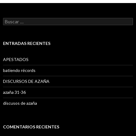
B
u
s
c
a
ENTRADAS RECIENTES
r
:
APESTADOS
batiendo récords
DISCURSOS DE AZAÑA
azaña 31-36
discusos de azaña
COMENTARIOS RECIENTES