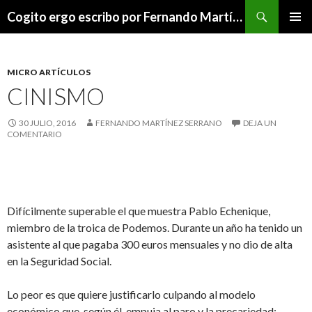
Buscar
Cogito ergo escribo por Fernando Martínez Serrano
SALTAR
MENÚ
AL
PRINCI
CONTENIDO
MICRO ARTÍCULOS
CINISMO
30 JULIO, 2016
FERNANDO MARTÍNEZ SERRANO
DEJA UN
COMENTARIO
Difícilmente superable el que muestra Pablo Echenique,
miembro de la troica de Podemos. Durante un año ha tenido un
asistente al que pagaba 300 euros mensuales y no dio de alta
en la Seguridad Social.
Lo peor es que quiere justificarlo culpando al modelo
económico que, según él, empuja al paro y la precariedad;