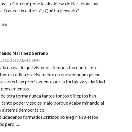
stas… ¿Para qué pone la alcaldesa de Barcelona una
de Franco sin cabeza? ¿Qué ha pensado?
NDER
nando Martínez Serrano
UBRE, 2016 A LAS 8:09 PM
z la causa de que vivamos tiempos tan confusos e
etantes radica precisamente en que abundan quienes
caracterizan precisamente por la fortaleza y claridad
s pensamientos.
de otra forma,nunca tantos tontos e ineptos han
o tanto poder y eso es malo porque acaba minando al
o sistema democrático.
iudadanos formados,críticos no elegirían a estos
nos pero….