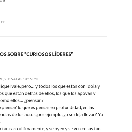
IOR
ón
NTE
OS SOBRE “CURIOSOS LÍDERES”
, 2016 A LAS 10:15 PM
iquel vale, pero… y todos los que están con Idoia y
os que están detrás de ellos, los que los apoyan y
como ellos… ¿piensan?
 piensa? lo que es pensar en profundidad, en las
cias de los actos, por ejemplo, ¿o se deja llevar? Yo
…
 tan raro últimamente, y se oyen y se ven cosas tan