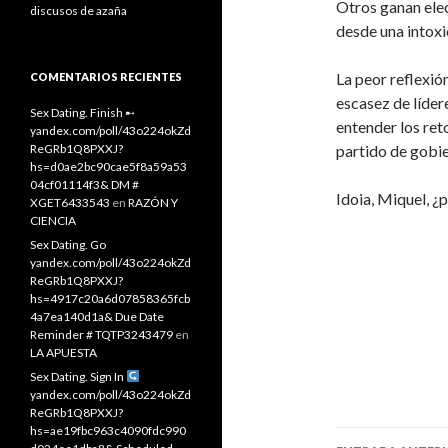
Otros ganan ele
discusos de azaña
desde una intoxic
La peor reflexió
COMENTARIOS RECIENTES
escasez de líder
Sex Dating. Finish ➸
entender los reto
yandex.com/poll/43o224okZd
ReGRb1Q8PXXJ?
partido de gobie
hs=d0ae2bc90cae5f8a59a53
04cf01114f3& DM #
Idoia, Miquel, ¿
XGET6433543
en
RAZÓN Y
CIENCIA
Sex Dating. Go
yandex.com/poll/43o224okZd
ReGRb1Q8PXXJ?
hs=4917c20a6d07858365fcb
4a7ea140d1a& Due Date
Reminder # TQTP3243479
en
LA APUESTA
Sex Dating. Sign In
yandex.com/poll/43o224okZd
ReGRb1Q8PXXJ?
hs=ae19fbc963c4090fdc990