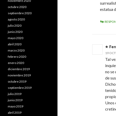
noviembre 2020
surreali
octubre 2020
estatua 
septiembre 2020
agosto 2020
RESPO
julio 2020
junio 2020
mayo 2020
abril 2020
Fer
marzo 2020
19 OCT
febrero 2020
Tal ve
enero 2020
inqui
diciembre 2019
no se 
noviembre 2019
de su
octubre 2019
Dicho 
septiembre 2019
tenid
julio 2019
propi
junio 2019
Unos c
mayo 2019
creti
abril 2019