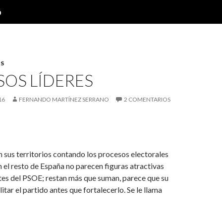
o
S
SOS LÍDERES
16
FERNANDO MARTÍNEZ SERRANO
2 COMENTARIOS
 sus territorios contando los procesos electorales
n el resto de España no parecen figuras atractivas
tes del PSOE; restan más que suman, parece que su
litar el partido antes que fortalecerlo. Se le llama