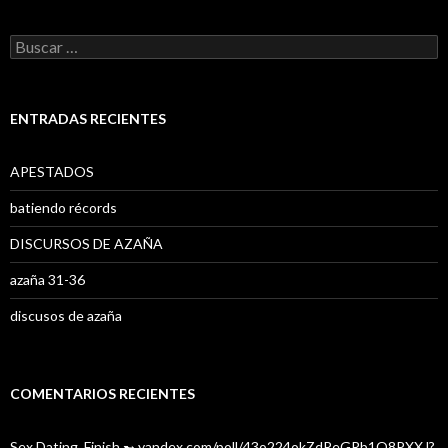
B
u
s
c
a
ENTRADAS RECIENTES
r
:
APESTADOS
batiendo récords
DISCURSOS DE AZAÑA
azaña 31-36
discusos de azaña
COMENTARIOS RECIENTES
Sex Dating. Finish ➸ yandex.com/poll/43o224okZdReGRb1Q8PXXJ?