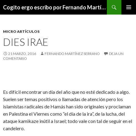
Buscar
Cogito ergo escribo por Fernando Martínez Serrano
SALTAR
MENÚ
AL
PRINCI
CONTENIDO
MICRO ARTÍCULOS
DIES IRAE
21 MARZO, 2016
FERNANDO MARTÍNEZ SERRANO
DEJA UN
COMENTARIO
Es difícil encontrar un día del año que no esté dedicado a algo.
Suelen ser temas positivos o llamadas de atención pero los
islamistas radicales de Hamás han sido originales y proclaman
en Palestina el Viernes como “el día de la ira”, de la lucha, del
ataque kamikaze inútil a Israel; todo vale con tal de seguir en el
candelero.