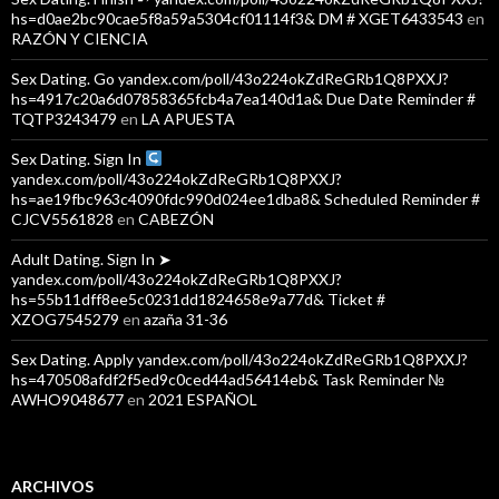
hs=d0ae2bc90cae5f8a59a5304cf01114f3& DM # XGET6433543
en
RAZÓN Y CIENCIA
Sex Dating. Go yandex.com/poll/43o224okZdReGRb1Q8PXXJ?
hs=4917c20a6d07858365fcb4a7ea140d1a& Due Date Reminder #
TQTP3243479
en
LA APUESTA
Sex Dating. Sign In
yandex.com/poll/43o224okZdReGRb1Q8PXXJ?
hs=ae19fbc963c4090fdc990d024ee1dba8& Scheduled Reminder #
CJCV5561828
en
CABEZÓN
Adult Dating. Sign In ➤
yandex.com/poll/43o224okZdReGRb1Q8PXXJ?
hs=55b11dff8ee5c0231dd1824658e9a77d& Ticket #
XZOG7545279
en
azaña 31-36
Sex Dating. Apply yandex.com/poll/43o224okZdReGRb1Q8PXXJ?
hs=470508afdf2f5ed9c0ced44ad56414eb& Task Reminder №
AWHO9048677
en
2021 ESPAÑOL
ARCHIVOS