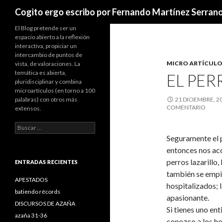
Buscar
Cogito ergo escribo por Fernando Martínez Serran
El Blog pretende ser un
espacio abierto a la reflexión
interactiva, propiciar un
intercambio de puntos de
MICRO ARTÍCULO
vista, de valoraciones. La
temática es abierta,
EL PER
pluridisciplinar y combina
microartículos (en torno a 100
palabras) con otros más
21 DICIEMBRE, 2
COMENTARIO
extensos.
B
u
Seguramente el 
s
entonces nos aco
c
perros lazarillo,
a
ENTRADAS RECIENTES
r
también se empi
:
APESTADOS
hospitalizados; 
batiendo récords
apasionante.
DISCURSOS DE AZAÑA
Si tienes uno en
azaña 31-36
conozco a los ho