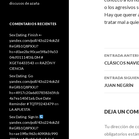
discusos de azaña
o los agresivos 
Hay que querer a
tratar mal a quie
COMENTARIOS RECIENTES
Sex Dating. Finish ➸
yandex.com/poll/43o224okZd
ReGRb1Q8PXXJ?
hs=d0ae2bc90cae5f8a59a53
ENTRADA ANTER
04cf01114f3& DM #
Navegaci
CLÁSICOS NAV
XGET6433543
en
RAZÓN Y
CIENCIA
de
Sex Dating. Go
ENTRADA SIGUIE
yandex.com/poll/43o224okZd
entradas
JUAN NEGRÍN
ReGRb1Q8PXXJ?
hs=4917c20a6d07858365fcb
4a7ea140d1a& Due Date
Reminder # TQTP3243479
en
LA APUESTA
DEJA UN COM
Sex Dating. Sign In
yandex.com/poll/43o224okZd
Tu dirección de co
ReGRb1Q8PXXJ?
hs=ae19fbc963c4090fdc990
obligatorios est