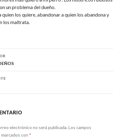
son un problema del dueño.
 quien los quiere, abandonar a quien los abandona y
n los maltrata.
IOR
ón
IDEÑOS
NTE
ENTARIO
rreo electrónico no será publicada.
Los campos
án marcados con
*