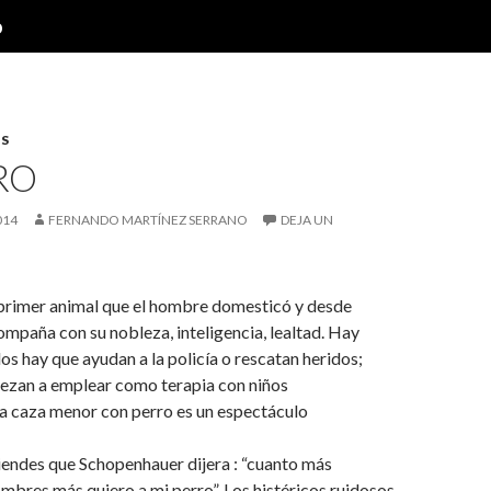
o
S
RO
014
FERNANDO MARTÍNEZ SERRANO
DEJA UN
primer animal que el hombre domesticó y desde
mpaña con su nobleza, inteligencia, lealtad. Hay
 los hay que ayudan a la policía o rescatan heridos;
ezan a emplear como terapia con niños
la caza menor con perro es un espectáculo
tiendes que Schopenhauer dijera : “cuanto más
mbres más quiero a mi perro”. Los histéricos ruidosos