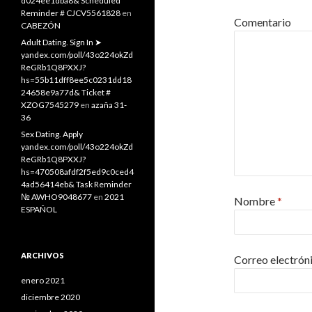
d024ee1dba8& Scheduled
Reminder # CJCV5561828
en
Comentario
CABEZÓN
Adult Dating. Sign In ➤
yandex.com/poll/43o224okZd
ReGRb1Q8PXXJ?
hs=55b11dff8ee5c0231dd18
24658e9a77d& Ticket #
XZOG7545279
en
azaña 31-
36
Sex Dating. Apply
yandex.com/poll/43o224okZd
ReGRb1Q8PXXJ?
hs=470508afdf2f5ed9c0ced4
4ad56414eb& Task Reminder
№ AWHO9048677
en
2021
Nombre
*
ESPAÑOL
ARCHIVOS
Correo electrón
enero 2021
diciembre 2020