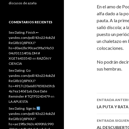
discusos de azaña
En el amo de Po
alfa dado a la po
pauta. A la prim
COMENTARIOS RECIENTES
salió díscola; a 
Sex Dating. Finish ➸
puesto un periódi
yandex.com/poll/43o224okZd
un chaletazo en 
ReGRb1Q8PXXJ?
colocaciones.
hs=d0ae2bc90cae5f8a59a53
04cf01114f3& DM #
XGET6433543
en
RAZÓN Y
No podrán decir 
CIENCIA
sus hembras.
Sex Dating. Go
yandex.com/poll/43o224okZd
ReGRb1Q8PXXJ?
hs=4917c20a6d07858365fcb
4a7ea140d1a& Due Date
Reminder # TQTP3243479
en
ENTRADA ANTER
LA APUESTA
Navegaci
LA PUTA Y RATA
Sex Dating. Sign In
yandex.com/poll/43o224okZd
de
ReGRb1Q8PXXJ?
ENTRADA SIGUIE
hs=ae19fbc963c4090fdc990
entradas
AL DESCUBIERT