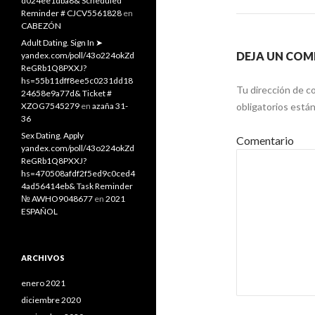
d024ee1dba8& Scheduled
Reminder # CJCV5561828
en
CABEZÓN
Adult Dating. Sign In ➤
DEJA UN COM
yandex.com/poll/43o224okZd
ReGRb1Q8PXXJ?
hs=55b11dff8ee5c0231dd18
Tu dirección de co
24658e9a77d& Ticket #
XZOG7545279
en
azaña 31-
obligatorios est
36
Sex Dating. Apply
Comentario
yandex.com/poll/43o224okZd
ReGRb1Q8PXXJ?
hs=470508afdf2f5ed9c0ced4
4ad56414eb& Task Reminder
№ AWHO9048677
en
2021
ESPAÑOL
ARCHIVOS
enero 2021
diciembre 2020