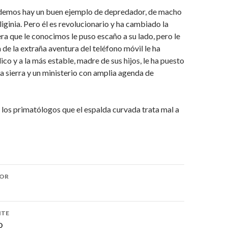
demos hay un buen ejemplo de depredador, de macho
liginia. Pero él es revolucionario y ha cambiado la
era que le conocimos le puso escaño a su lado, pero le
la de la extraña aventura del teléfono móvil le ha
co y a la más estable, madre de sus hijos, le ha puesto
la sierra y un ministerio con amplia agenda de
los primatólogos que el espalda curvada trata mal a
IOR
ón
NTE
O