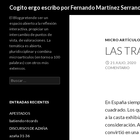
Buscar
Cogito ergo escribo por Fernando Martínez Serran
El Blog pretende ser un
espacio abierto a la reflexión
interactiva, propiciar un
intercambio de puntos de
MICRO ARTÍCULO
vista, de valoraciones. La
temática es abierta,
LAS TR
pluridisciplinar y combina
microartículos (en torno a 100
palabras) con otros más
21 JULIO, 2020
COMENTARIO
extensos.
B
u
s
c
En España siemp
a
ENTRADAS RECIENTES
r
cuadrado. Los qu
:
APESTADOS
a la casta exhib
batiendo récords
consideración. Al
DISCURSOS DE AZAÑA
convirtió en una
azaña 31-36