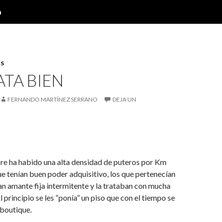
o
S
ATA BIEN
FERNANDO MARTÍNEZ SERRANO
DEJA UN
re ha habido una alta densidad de puteros por Km
e tenían buen poder adquisitivo, los que pertenecían
ían amante fija intermitente y la trataban con mucha
 principio se les “ponía” un piso que con el tiempo se
 boutique.