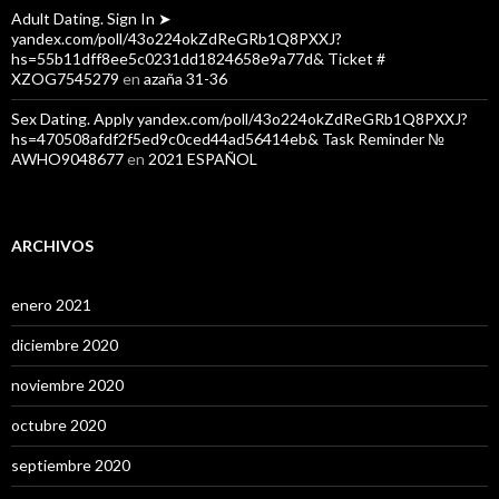
Adult Dating. Sign In ➤
yandex.com/poll/43o224okZdReGRb1Q8PXXJ?
hs=55b11dff8ee5c0231dd1824658e9a77d& Ticket #
XZOG7545279
en
azaña 31-36
Sex Dating. Apply yandex.com/poll/43o224okZdReGRb1Q8PXXJ?
hs=470508afdf2f5ed9c0ced44ad56414eb& Task Reminder №
AWHO9048677
en
2021 ESPAÑOL
ARCHIVOS
enero 2021
diciembre 2020
noviembre 2020
octubre 2020
septiembre 2020