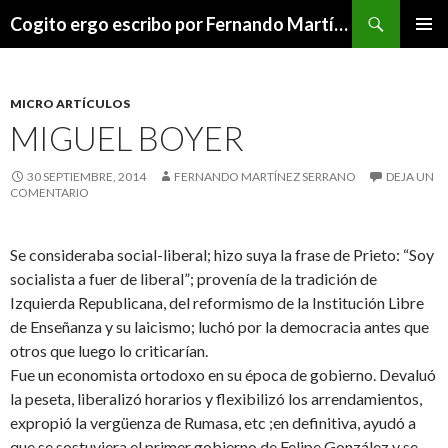
Buscar
Cogito ergo escribo por Fernando Martínez Serrano
SALTAR
MENÚ
AL
PRINCI
CONTENIDO
MICRO ARTÍCULOS
MIGUEL BOYER
30 SEPTIEMBRE, 2014
FERNANDO MARTÍNEZ SERRANO
DEJA UN
COMENTARIO
Se consideraba social-liberal; hizo suya la frase de Prieto: “Soy
socialista a fuer de liberal”; provenía de la tradición de
Izquierda Republicana, del reformismo de la Institución Libre
de Enseñanza y su laicismo; luchó por la democracia antes que
otros que luego lo criticarían.
Fue un economista ortodoxo en su época de gobierno. Devaluó
la peseta, liberalizó horarios y flexibilizó los arrendamientos,
expropió la vergüenza de Rumasa, etc ;en definitiva, ayudó a
que se sostuviera el primer gobierno de Felipe González y se