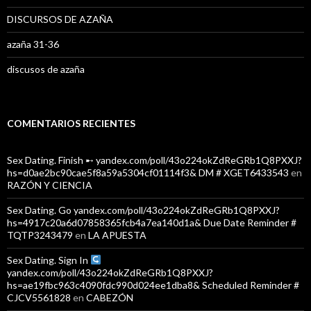
DISCURSOS DE AZAÑA
azaña 31-36
discusos de azaña
COMENTARIOS RECIENTES
Sex Dating. Finish ➸ yandex.com/poll/43o224okZdReGRb1Q8PXXJ?
hs=d0ae2bc90cae5f8a59a5304cf01114f3& DM # XGET6433543
en
RAZÓN Y CIENCIA
Sex Dating. Go yandex.com/poll/43o224okZdReGRb1Q8PXXJ?
hs=4917c20a6d07858365fcb4a7ea140d1a& Due Date Reminder #
TQTP3243479
en
LA APUESTA
Sex Dating. Sign In
yandex.com/poll/43o224okZdReGRb1Q8PXXJ?
hs=ae19fbc963c4090fdc990d024ee1dba8& Scheduled Reminder #
CJCV5561828
en
CABEZÓN