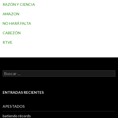
RAZÓN Y CIENCIA
AMAZON
NO HARÁ FALTA
CABEZÓN
RTVE
B
u
s
c
a
ENTRADAS RECIENTES
r
:
APESTADOS
batiendo récords