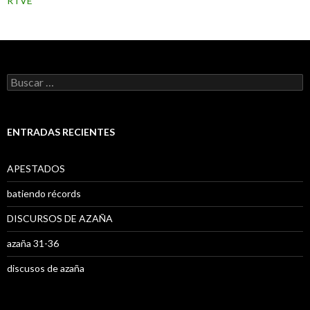
RTVE
B
u
s
c
a
ENTRADAS RECIENTES
r
:
APESTADOS
batiendo récords
DISCURSOS DE AZAÑA
azaña 31-36
discusos de azaña