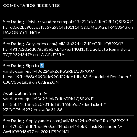
COMENTARIOS RECIENTES
Sex Dating. Finish ➸ yandex.com/poll/43o224okZdReGRb1Q8PXXJ?
hs=d0ae2bc90cae5f8a59a5304cf01114f3& DM # XGET6433543
en
RAZÓN Y CIENCIA
Sex Dating. Go yandex.com/poll/43o224okZdReGRb1Q8PXXJ?
hs=4917c20a6d07858365fcb4a7ea140d1a& Due Date Reminder #
TQTP3243479
en
LA APUESTA
Sex Dating. Sign In
yandex.com/poll/43o224okZdReGRb1Q8PXXJ?
hs=ae19fbc963c4090fdc990d024ee1dba8& Scheduled Reminder #
CJCV5561828
en
CABEZÓN
Adult Dating. Sign In ➤
yandex.com/poll/43o224okZdReGRb1Q8PXXJ?
hs=55b11dff8ee5c0231dd1824658e9a77d& Ticket #
XZOG7545279
en
azaña 31-36
Sex Dating. Apply yandex.com/poll/43o224okZdReGRb1Q8PXXJ?
hs=470508afdf2f5ed9c0ced44ad56414eb& Task Reminder №
AWHO9048677
en
2021 ESPAÑOL