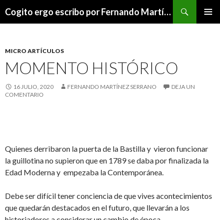
Buscar
Cogito ergo escribo por Fernando Martínez Serrano
SALTAR
MENÚ
AL
PRINCI
CONTENIDO
MICRO ARTÍCULOS
MOMENTO HISTÓRICO
16 JULIO, 2020
FERNANDO MARTÍNEZ SERRANO
DEJA UN
COMENTARIO
Quienes derribaron la puerta de la Bastilla y vieron funcionar
la guillotina no supieron que en 1789 se daba por finalizada la
Edad Moderna y empezaba la Contemporánea.
Debe ser difícil tener conciencia de que vives acontecimientos
que quedarán destacados en el futuro, que llevarán a los
historiadores a considerar un cambio de época.