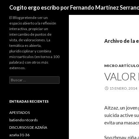
Buscar
Cogito ergo escribo por Fernando Martínez Serran
El Blog pretende ser un
espacio abierto a la reflexión
interactiva, propiciar un
intercambio de puntos de
vista, de valoraciones. La
Archivo de la 
temática es abierta,
pluridisciplinar y combina
microartículos (en torno a 100
palabras) con otros más
MICRO ARTÍCULO
extensos.
VALOR
B
u
15 ENERO, 2014
s
c
a
ENTRADAS RECIENTES
r
Aitzaz, un joven
:
APESTADOS
suicida active s
batiendo récords
evita una masac
DISCURSOS DE AZAÑA
azaña 31-36
Spozhmay, niña a