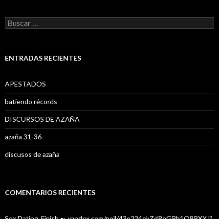
B
u
s
c
a
ENTRADAS RECIENTES
r
:
APESTADOS
batiendo récords
DISCURSOS DE AZAÑA
azaña 31-36
discusos de azaña
COMENTARIOS RECIENTES
Sex Dating. Finish ➸ yandex.com/poll/43o224okZdReGRb1Q8PXXJ?