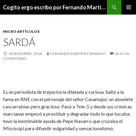
Buscar
Cogito ergo escribo por Fernando Martínez Serrano
SALTAR
MENÚ
AL
PRINCI
CONTENIDO
MICRO ARTÍCULOS
SARDÁ
18 DICIEMBRE, 2018
FERNANDO MARTÍNEZ SERRANO
DEJA UN
COMENTARIO
Es un periodista de trayectoria dilatada y curiosa. Saltó a la
fama en RNE con el personaje del señor Casamajor, un abuelete
cascarrabias pero gracioso. Pasó a Tele-5 y desde sus crónicas
marcianas empezó a prostituir y degradar todo lo que tocaba;
tuvo la inestimable ayuda de Pepe Navarro que cruzaba el
Mississipi para difundir vulgaridad y sensacionalismo.