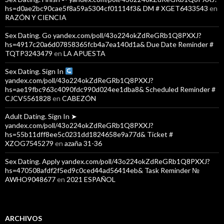
hs=d0ae2bc90cae5f8a59a5304cf01114f3& DM # XGET6433543
en
RAZÓN Y CIENCIA
Sex Dating. Go yandex.com/poll/43o224okZdReGRb1Q8PXXJ?
hs=4917c20a6d07858365fcb4a7ea140d1a& Due Date Reminder #
TQTP3243479
en
LA APUESTA
Sex Dating. Sign In
yandex.com/poll/43o224okZdReGRb1Q8PXXJ?
hs=ae19fbc963c4090fdc990d024ee1dba8& Scheduled Reminder #
CJCV5561828
en
CABEZÓN
Adult Dating. Sign In ➤
yandex.com/poll/43o224okZdReGRb1Q8PXXJ?
hs=55b11dff8ee5c0231dd1824658e9a77d& Ticket #
XZOG7545279
en
azaña 31-36
Sex Dating. Apply yandex.com/poll/43o224okZdReGRb1Q8PXXJ?
hs=470508afdf2f5ed9c0ced44ad56414eb& Task Reminder №
AWHO9048677
en
2021 ESPAÑOL
ARCHIVOS