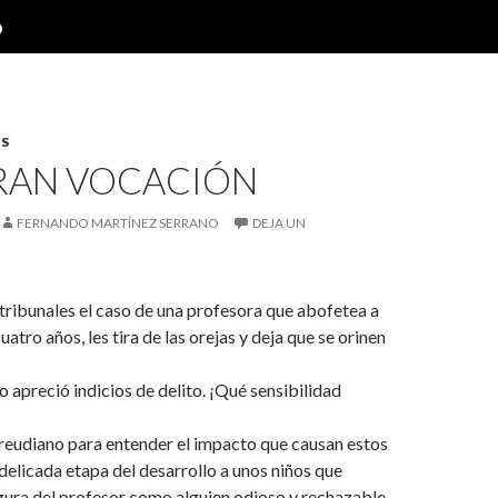
o
S
RAN VOCACIÓN
FERNANDO MARTÍNEZ SERRANO
DEJA UN
tribunales el caso de una profesora que abofetea a
atro años, les tira de las orejas y deja que se orinen
o apreció indicios de delito. ¡Qué sensibilidad
reudiano para entender el impacto que causan estos
delicada etapa del desarrollo a unos niños que
figura del profesor como alguien odioso y rechazable.