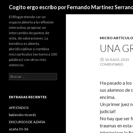
Buscar
Cogito ergo escribo por Fernando Martínez Serran
El Blog pretende ser un
espacio abierto a la reflexión
interactiva, propiciar un
intercambio de puntos de
MICRO ARTÍCULO
vista, de valoraciones. La
temática es abierta,
UNA G
pluridisciplinar y combina
microartículos (en torno a 100
palabras) con otros más
10 JULIO, 2015
COMENTARIO
extensos.
B
u
Ha pasado a los 
s
sus alumnos de cu
c
encima.
a
ENTRADAS RECIENTES
r
Un primer juez n
:
APESTADOS
judicial!
batiendo récords
No hay que ser f
DISCURSOS DE AZAÑA
traumas en esta 
azaña 31-36
interiorizan la 