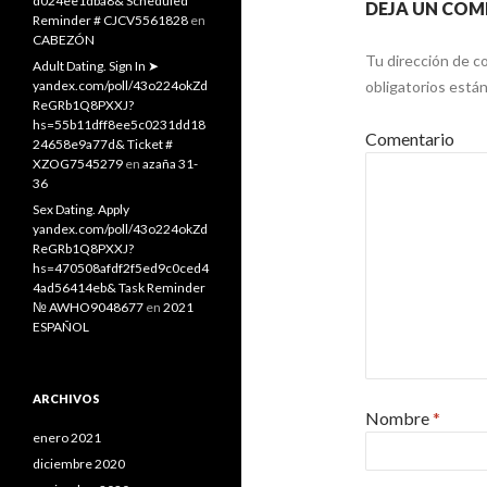
d024ee1dba8& Scheduled
DEJA UN COM
Reminder # CJCV5561828
en
CABEZÓN
Tu dirección de co
Adult Dating. Sign In ➤
yandex.com/poll/43o224okZd
obligatorios est
ReGRb1Q8PXXJ?
hs=55b11dff8ee5c0231dd18
Comentario
24658e9a77d& Ticket #
XZOG7545279
en
azaña 31-
36
Sex Dating. Apply
yandex.com/poll/43o224okZd
ReGRb1Q8PXXJ?
hs=470508afdf2f5ed9c0ced4
4ad56414eb& Task Reminder
№ AWHO9048677
en
2021
ESPAÑOL
ARCHIVOS
Nombre
*
enero 2021
diciembre 2020