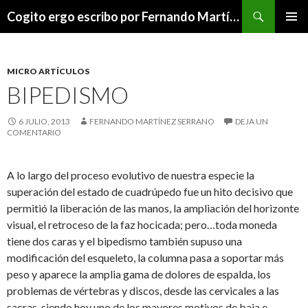
Buscar
Cogito ergo escribo por Fernando Martínez Serrano
SALTAR
MENÚ
AL
PRINCI
CONTENIDO
MICRO ARTÍCULOS
BIPEDISMO
6 JULIO, 2013
FERNANDO MARTÍNEZ SERRANO
DEJA UN
COMENTARIO
A lo largo del proceso evolutivo de nuestra especie la
superación del estado de cuadrúpedo fue un hito decisivo que
permitió la liberación de las manos, la ampliación del horizonte
visual, el retroceso de la faz hocicada; pero…toda moneda
tiene dos caras y el bipedismo también supuso una
modificación del esqueleto, la columna pasa a soportar más
peso y aparece la amplia gama de dolores de espalda, los
problemas de vértebras y discos, desde las cervicales a las
sacras, siendo hoy uno de los mayores motivos de baja e