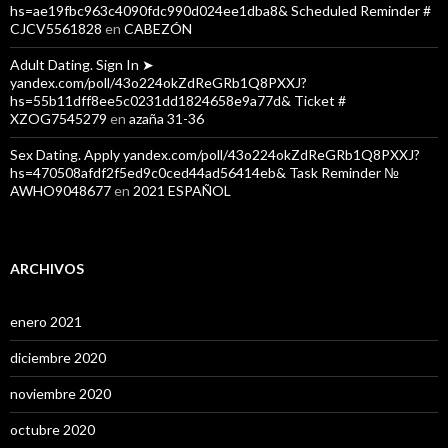
hs=ae19fbc963c4090fdc990d024ee1dba8& Scheduled Reminder #
CJCV5561828
en
CABEZÓN
Adult Dating. Sign In ➤
yandex.com/poll/43o224okZdReGRb1Q8PXXJ?
hs=55b11dff8ee5c0231dd1824658e9a77d& Ticket #
XZOG7545279
en
azaña 31-36
Sex Dating. Apply yandex.com/poll/43o224okZdReGRb1Q8PXXJ?
hs=470508afdf2f5ed9c0ced44ad56414eb& Task Reminder №
AWHO9048677
en
2021 ESPAÑOL
ARCHIVOS
enero 2021
diciembre 2020
noviembre 2020
octubre 2020