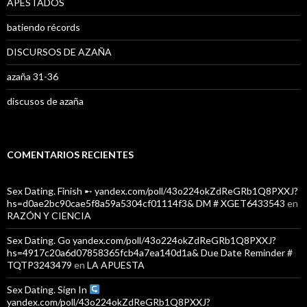
APESTADOS
batiendo récords
DISCURSOS DE AZAÑA
azaña 31-36
discusos de azaña
COMENTARIOS RECIENTES
Sex Dating. Finish ➸ yandex.com/poll/43o224okZdReGRb1Q8PXXJ?
hs=d0ae2bc90cae5f8a59a5304cf01114f3& DM # XGET6433543
en
RAZÓN Y CIENCIA
Sex Dating. Go yandex.com/poll/43o224okZdReGRb1Q8PXXJ?
hs=4917c20a6d07858365fcb4a7ea140d1a& Due Date Reminder #
TQTP3243479
en
LA APUESTA
Sex Dating. Sign In
yandex.com/poll/43o224okZdReGRb1Q8PXXJ?