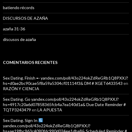
batiendo récords
DISCURSOS DE AZAÑA
azaña 31-36
discusos de azaña
COMENTARIOS RECIENTES
Sex Dating. Finish ➸ yandex.com/poll/43o224okZdReGRb1Q8PXXJ?
hs=d0ae2bc90cae5f8a59a5304cf01114f3& DM # XGET6433543
en
RAZÓN Y CIENCIA
Sex Dating. Go yandex.com/poll/43o224okZdReGRb1Q8PXXJ?
hs=4917c20a6d07858365fcb4a7ea140d1a& Due Date Reminder #
TQTP3243479
en
LA APUESTA
Sex Dating. Sign In
yandex.com/poll/43o224okZdReGRb1Q8PXXJ?
hs=ae19fbc963c4090fdc990d024ee1dba8& Scheduled Reminder #