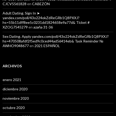
CJCV5561828
en
CABEZÓN
Adult Dating. Sign In ➤
yandex.com/poll/43o224okZdReGRb1Q8PXXJ?
hs=55b11dff8ee5c0231dd1824658e9a77d& Ticket #
XZOG7545279
en
azaña 31-36
Sex Dating. Apply yandex.com/poll/43o224okZdReGRb1Q8PXXJ?
hs=470508afdf2f5ed9c0ced44ad56414eb& Task Reminder №
AWHO9048677
en
2021 ESPAÑOL
ARCHIVOS
enero 2021
diciembre 2020
noviembre 2020
octubre 2020