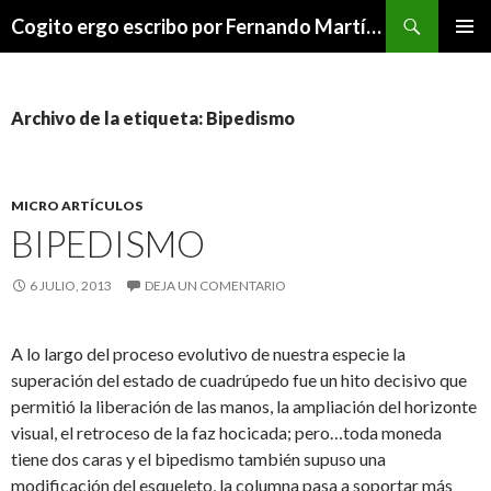
Buscar
Cogito ergo escribo por Fernando Martínez Serrano
SALTAR
MENÚ
AL
PRINCI
CONTENIDO
Archivo de la etiqueta: Bipedismo
MICRO ARTÍCULOS
BIPEDISMO
6 JULIO, 2013
DEJA UN COMENTARIO
A lo largo del proceso evolutivo de nuestra especie la
superación del estado de cuadrúpedo fue un hito decisivo que
permitió la liberación de las manos, la ampliación del horizonte
visual, el retroceso de la faz hocicada; pero…toda moneda
tiene dos caras y el bipedismo también supuso una
modificación del esqueleto, la columna pasa a soportar más