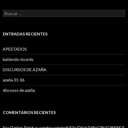
B
u
s
c
a
ENTRADAS RECIENTES
r
:
APESTADOS
batiendo récords
DISCURSOS DE AZAÑA
azaña 31-36
discusos de azaña
COMENTARIOS RECIENTES
Sex Dating. Finish ➸ yandex.com/poll/43o224okZdReGRb1Q8PXXJ?