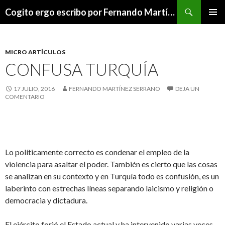
Buscar
Cogito ergo escribo por Fernando Martínez Serrano
SALTAR
MENÚ
AL
PRINCI
CONTENIDO
MICRO ARTÍCULOS
CONFUSA TURQUÍA
17 JULIO, 2016
FERNANDO MARTÍNEZ SERRANO
DEJA UN
COMENTARIO
Lo políticamente correcto es condenar el empleo de la
violencia para asaltar el poder. También es cierto que las cosas
se analizan en su contexto y en Turquía todo es confusión, es un
laberinto con estrechas líneas separando laicismo y religión o
democracia y dictadura.
El ejército forjó el Estado actual y ha intervenido varias veces