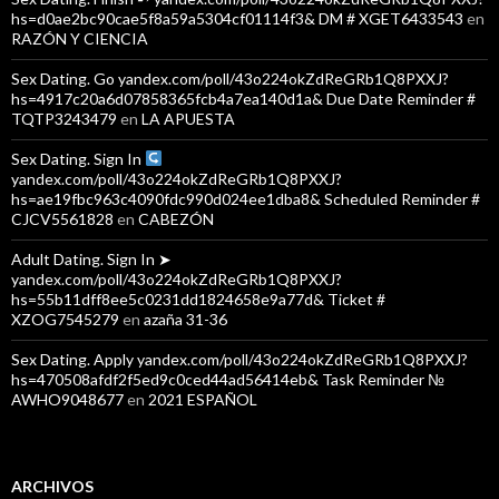
hs=d0ae2bc90cae5f8a59a5304cf01114f3& DM # XGET6433543
en
RAZÓN Y CIENCIA
Sex Dating. Go yandex.com/poll/43o224okZdReGRb1Q8PXXJ?
hs=4917c20a6d07858365fcb4a7ea140d1a& Due Date Reminder #
TQTP3243479
en
LA APUESTA
Sex Dating. Sign In
yandex.com/poll/43o224okZdReGRb1Q8PXXJ?
hs=ae19fbc963c4090fdc990d024ee1dba8& Scheduled Reminder #
CJCV5561828
en
CABEZÓN
Adult Dating. Sign In ➤
yandex.com/poll/43o224okZdReGRb1Q8PXXJ?
hs=55b11dff8ee5c0231dd1824658e9a77d& Ticket #
XZOG7545279
en
azaña 31-36
Sex Dating. Apply yandex.com/poll/43o224okZdReGRb1Q8PXXJ?
hs=470508afdf2f5ed9c0ced44ad56414eb& Task Reminder №
AWHO9048677
en
2021 ESPAÑOL
ARCHIVOS