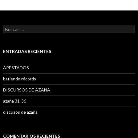
B
u
s
c
a
ENTRADAS RECIENTES
r
:
APESTADOS
batiendo récords
DISCURSOS DE AZAÑA
azaña 31-36
discusos de azaña
COMENTARIOS RECIENTES