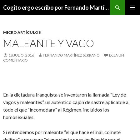
Buscar
Cogito ergo escribo por Fernando Martínez Serrano
SALTAR
MENÚ
AL
PRINCI
CONTENIDO
MICRO ARTÍCULOS
MALEANTE Y VAGO
18 JULIO, 2016
FERNANDO MARTÍNEZ SERRANO
DEJA UN
COMENTARIO
En la dictadura franquista se inventaron la llamada “Ley de
vagos y maleantes”, un auténtico cajón de sastre aplicable a
todo el que “incomodara” al Régimen, incluidos los
homosexuales.
Si entendemos por maleante “el que hace el mal, comete
delitos” y por vago “el que siente poca inclinación por el