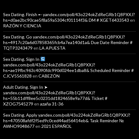
Sex Dating. Finish ➸ yandex.com/poll/43o224okZdReGRb1Q8PXXJ?
hs=d0ae2bc90cae5f8a59a5304cf01114f3& DM # XGET6433543
en
RAZÓN Y CIENCIA
Sex Dating. Go yandex.com/poll/43o224okZdReGRb1Q8PXXJ?
hs=4917c20a6d07858365fcb4a7ea140d1a& Due Date Reminder #
TQTP3243479
en
LA APUESTA
Sex Dating. Sign In
yandex.com/poll/43o224okZdReGRb1Q8PXXJ?
hs=ae19fbc963c4090fdc990d024ee1dba8& Scheduled Reminder #
CJCV5561828
en
CABEZÓN
Adult Dating. Sign In ➤
yandex.com/poll/43o224okZdReGRb1Q8PXXJ?
hs=55b11dff8ee5c0231dd1824658e9a77d& Ticket #
XZOG7545279
en
azaña 31-36
Sex Dating. Apply yandex.com/poll/43o224okZdReGRb1Q8PXXJ?
hs=470508afdf2f5ed9c0ced44ad56414eb& Task Reminder №
AWHO9048677
en
2021 ESPAÑOL