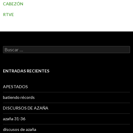
CABEZÓN
RTVE
B
u
s
c
a
ENTRADAS RECIENTES
r
:
APESTADOS
batiendo récords
DISCURSOS DE AZAÑA
azaña 31-36
discusos de azaña