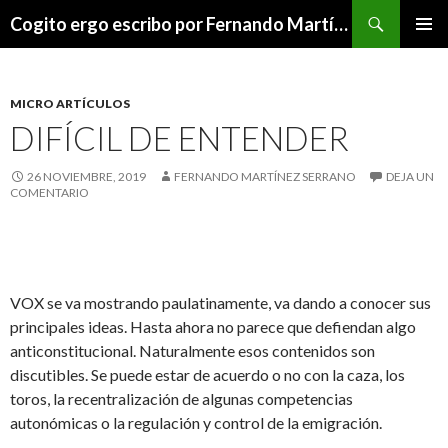
Buscar
Cogito ergo escribo por Fernando Martínez Serrano
SALTAR
MENÚ
AL
PRINCI
CONTENIDO
MICRO ARTÍCULOS
DIFÍCIL DE ENTENDER
26 NOVIEMBRE, 2019
FERNANDO MARTÍNEZ SERRANO
DEJA UN
COMENTARIO
VOX se va mostrando paulatinamente, va dando a conocer sus
principales ideas. Hasta ahora no parece que defiendan algo
anticonstitucional. Naturalmente esos contenidos son
discutibles. Se puede estar de acuerdo o no con la caza, los
toros, la recentralización de algunas competencias
autonómicas o la regulación y control de la emigración.