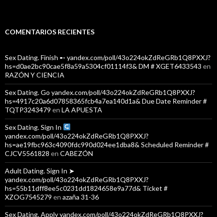
COMENTARIOS RECIENTES
Sex Dating. Finish ➸ yandex.com/poll/43o224okZdReGRb1Q8PXXJ?
hs=d0ae2bc90cae5f8a59a5304cf01114f3& DM # XGET6433543
en
RAZÓN Y CIENCIA
Sex Dating. Go yandex.com/poll/43o224okZdReGRb1Q8PXXJ?
hs=4917c20a6d07858365fcb4a7ea140d1a& Due Date Reminder #
TQTP3243479
en
LA APUESTA
Sex Dating. Sign In
yandex.com/poll/43o224okZdReGRb1Q8PXXJ?
hs=ae19fbc963c4090fdc990d024ee1dba8& Scheduled Reminder #
CJCV5561828
en
CABEZÓN
Adult Dating. Sign In ➤
yandex.com/poll/43o224okZdReGRb1Q8PXXJ?
hs=55b11dff8ee5c0231dd1824658e9a77d& Ticket #
XZOG7545279
en
azaña 31-36
Sex Dating. Apply yandex.com/poll/43o224okZdReGRb1Q8PXXJ?