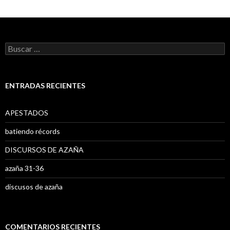
B
u
s
c
a
ENTRADAS RECIENTES
r
:
APESTADOS
batiendo récords
DISCURSOS DE AZAÑA
azaña 31-36
discusos de azaña
COMENTARIOS RECIENTES