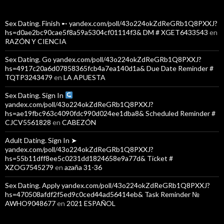
Sex Dating. Finish ➸ yandex.com/poll/43o224okZdReGRb1Q8PXXJ?
hs=d0ae2bc90cae5f8a59a5304cf01114f3& DM # XGET6433543
en
RAZÓN Y CIENCIA
Sex Dating. Go yandex.com/poll/43o224okZdReGRb1Q8PXXJ?
hs=4917c20a6d07858365fcb4a7ea140d1a& Due Date Reminder #
TQTP3243479
en
LA APUESTA
Sex Dating. Sign In
yandex.com/poll/43o224okZdReGRb1Q8PXXJ?
hs=ae19fbc963c4090fdc990d024ee1dba8& Scheduled Reminder #
CJCV5561828
en
CABEZÓN
Adult Dating. Sign In ➤
yandex.com/poll/43o224okZdReGRb1Q8PXXJ?
hs=55b11dff8ee5c0231dd1824658e9a77d& Ticket #
XZOG7545279
en
azaña 31-36
Sex Dating. Apply yandex.com/poll/43o224okZdReGRb1Q8PXXJ?
hs=470508afdf2f5ed9c0ced44ad56414eb& Task Reminder №
AWHO9048677
en
2021 ESPAÑOL