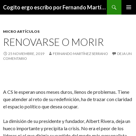
Buscar
Cogito ergo escribo por Fernando Martínez Serrano
SALTAR
MENÚ
AL
PRINCI
CONTENIDO
MICRO ARTÍCULOS
RENOVARSE O MORIR
25 NOVIEMBRE, 2019
FERNANDO MARTÍNEZ SERRANO
DEJA UN
COMENTARIO
A CS le esperan unos meses duros, llenos de problemas. Tiene
que atender al reto de su redefinición, ha de trazar con claridad
el espacio político que desea ocupar.
La dimisión de su presidente y fundador, Albert Rivera, deja un
hueco importante y precipita la crisis. No era el peor de los
líderes ni el que dirigía su partido del modo más personalista,