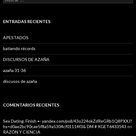
u
s
c
a
ENTRADAS RECIENTES
r
:
APESTADOS
batiendo récords
DISCURSOS DE AZAÑA
azaña 31-36
discusos de azaña
COMENTARIOS RECIENTES
Sex Dating. Finish ➸ yandex.com/poll/43o224okZdReGRb1Q8PXXJ?
hs=d0ae2bc90cae5f8a59a5304cf01114f3& DM # XGET6433543
en
RAZÓN Y CIENCIA