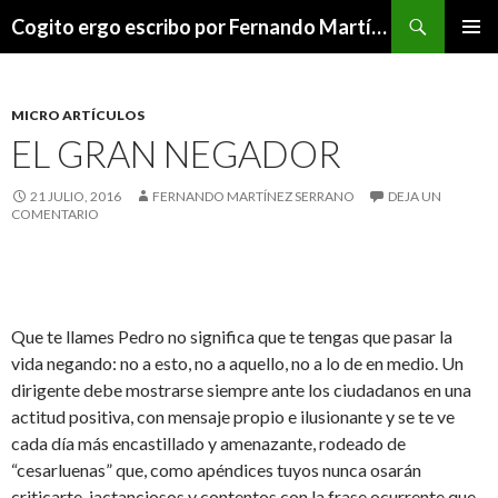
Buscar
Cogito ergo escribo por Fernando Martínez Serrano
SALTAR
MENÚ
AL
PRINCI
CONTENIDO
MICRO ARTÍCULOS
EL GRAN NEGADOR
21 JULIO, 2016
FERNANDO MARTÍNEZ SERRANO
DEJA UN
COMENTARIO
Que te llames Pedro no significa que te tengas que pasar la
vida negando: no a esto, no a aquello, no a lo de en medio. Un
dirigente debe mostrarse siempre ante los ciudadanos en una
actitud positiva, con mensaje propio e ilusionante y se te ve
cada día más encastillado y amenazante, rodeado de
“cesarluenas” que, como apéndices tuyos nunca osarán
criticarte, jactanciosos y contentos con la frase ocurrente que