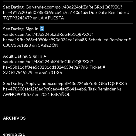
Sex Dating. Go yandex.com/poll/43o224okZdReGRb1Q8PXXJ?
hs=4917c20a6d07858365fcb4a7ea140d1a& Due Date Reminder #
TQTP3243479
en
LA APUESTA
Sex Dating. Sign In
yandex.com/poll/43o224okZdReGRb1Q8PXXJ?
hs=ae19fbc963c4090fdc990d024ee1dba8& Scheduled Reminder #
CJCV5561828
en
CABEZÓN
Adult Dating. Sign In ➤
yandex.com/poll/43o224okZdReGRb1Q8PXXJ?
hs=55b11dff8ee5c0231dd1824658e9a77d& Ticket #
XZOG7545279
en
azaña 31-36
Sex Dating. Apply yandex.com/poll/43o224okZdReGRb1Q8PXXJ?
hs=470508afdf2f5ed9c0ced44ad56414eb& Task Reminder №
AWHO9048677
en
2021 ESPAÑOL
ARCHIVOS
enero 2021