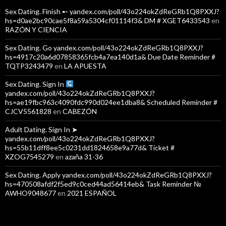
Sex Dating. Finish ➸ yandex.com/poll/43o224okZdReGRb1Q8PXXJ?
hs=d0ae2bc90cae5f8a59a5304cf01114f3& DM # XGET6433543
en
RAZÓN Y CIENCIA
Sex Dating. Go yandex.com/poll/43o224okZdReGRb1Q8PXXJ?
hs=4917c20a6d07858365fcb4a7ea140d1a& Due Date Reminder #
TQTP3243479
en
LA APUESTA
Sex Dating. Sign In
yandex.com/poll/43o224okZdReGRb1Q8PXXJ?
hs=ae19fbc963c4090fdc990d024ee1dba8& Scheduled Reminder #
CJCV5561828
en
CABEZÓN
Adult Dating. Sign In ➤
yandex.com/poll/43o224okZdReGRb1Q8PXXJ?
hs=55b11dff8ee5c0231dd1824658e9a77d& Ticket #
XZOG7545279
en
azaña 31-36
Sex Dating. Apply yandex.com/poll/43o224okZdReGRb1Q8PXXJ?
hs=470508afdf2f5ed9c0ced44ad56414eb& Task Reminder №
AWHO9048677
en
2021 ESPAÑOL