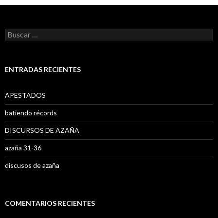
B
u
s
c
a
ENTRADAS RECIENTES
r
:
APESTADOS
batiendo récords
DISCURSOS DE AZAÑA
azaña 31-36
discusos de azaña
COMENTARIOS RECIENTES