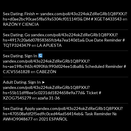
Sex Dating. Finish ➸ yandex.com/poll/43o224okZdReGRb1Q8PXXJ?
hs=d0ae2bc90cae5f8a59a5304cf01114f3& DM # XGET6433543
en
RAZÓN Y CIENCIA
Sex Dating. Go yandex.com/poll/43o224okZdReGRb1Q8PXXJ?
hs=4917c20a6d07858365fcb4a7ea140d1a& Due Date Reminder #
TQTP3243479
en
LA APUESTA
Sex Dating. Sign In
yandex.com/poll/43o224okZdReGRb1Q8PXXJ?
hs=ae19fbc963c4090fdc990d024ee1dba8& Scheduled Reminder #
CJCV5561828
en
CABEZÓN
Adult Dating. Sign In ➤
yandex.com/poll/43o224okZdReGRb1Q8PXXJ?
hs=55b11dff8ee5c0231dd1824658e9a77d& Ticket #
XZOG7545279
en
azaña 31-36
Sex Dating. Apply yandex.com/poll/43o224okZdReGRb1Q8PXXJ?
hs=470508afdf2f5ed9c0ced44ad56414eb& Task Reminder №
AWHO9048677
en
2021 ESPAÑOL