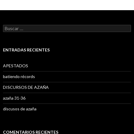
B
u
s
c
a
ENTRADAS RECIENTES
r
:
APESTADOS
batiendo récords
DISCURSOS DE AZAÑA
azaña 31-36
discusos de azaña
COMENTARIOS RECIENTES