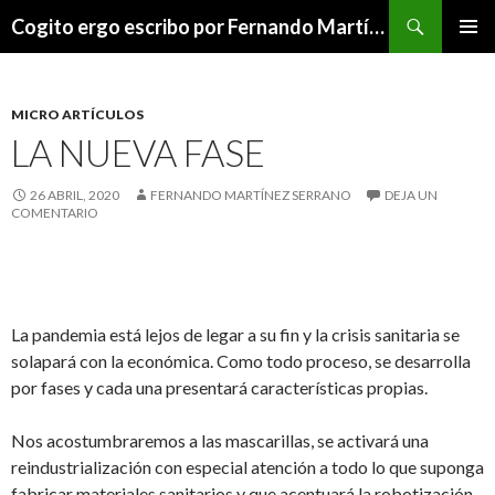
Buscar
Cogito ergo escribo por Fernando Martínez Serrano
SALTAR
MENÚ
AL
PRINCI
CONTENIDO
MICRO ARTÍCULOS
LA NUEVA FASE
26 ABRIL, 2020
FERNANDO MARTÍNEZ SERRANO
DEJA UN
COMENTARIO
La pandemia está lejos de legar a su fin y la crisis sanitaria se
solapará con la económica. Como todo proceso, se desarrolla
por fases y cada una presentará características propias.
Nos acostumbraremos a las mascarillas, se activará una
reindustrialización con especial atención a todo lo que suponga
fabricar materiales sanitarios y que acentuará la robotización,