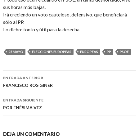
sus horas más bajas.
Irá creciendo un voto cauteloso, defensivo, que beneficiará
sólo al PP.
Lo dicho: tonto y útil para la derecha.
25 MAYO
ELECCIONES EUROPEAS
EUROPEAS
PP
PSOE
ENTRADA ANTERIOR
Navegación
FRANCISCO ROS GINER
de
ENTRADA SIGUIENTE
entradas
POR ENÉSIMA VEZ
DEJA UN COMENTARIO