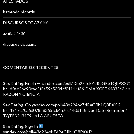
APESTADOS
batiendo récords
DISCURSOS DE AZAÑA
azaña 31-36
discusos de azaña
COMENTARIOS RECIENTES
Sex Dating. Finish ➸ yandex.com/poll/43o224okZdReGRb1Q8PXXJ?
hs=d0ae2bc90cae5f8a59a5304cf01114f3& DM # XGET6433543
en
RAZÓN Y CIENCIA
Sex Dating. Go yandex.com/poll/43o224okZdReGRb1Q8PXXJ?
hs=4917c20a6d07858365fcb4a7ea140d1a& Due Date Reminder #
TQTP3243479
en
LA APUESTA
Sex Dating. Sign In
yandex.com/poll/43o224okZdReGRb1Q8PXXJ?