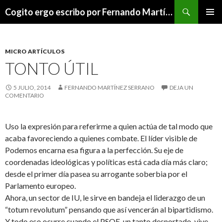
Buscar
Cogito ergo escribo por Fernando Martínez Serrano
SALTAR
MENÚ
AL
PRINCI
CONTENIDO
MICRO ARTÍCULOS
TONTO ÚTIL
5 JULIO, 2014
FERNANDO MARTÍNEZ SERRANO
DEJA UN
COMENTARIO
Uso la expresión para referirme a quien actúa de tal modo que
acaba favoreciendo a quienes combate. El líder visible de
Podemos encarna esa figura a la perfección. Su eje de
coordenadas ideológicas y políticas está cada día más claro;
desde el primer día pasea su arrogante soberbia por el
Parlamento europeo.
Ahora, un sector de IU, le sirve en bandeja el liderazgo de un
“totum revolutum” pensando que así vencerán al bipartidismo.
Y todo eso ocurre cuando el PSOE, un tanto desnortado, vive