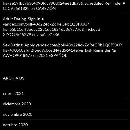
hs=ae19fbc963c4090fdc990d024ee1dba8& Scheduled Reminder #
CJCV5561828
en
CABEZÓN
Adult Dating. Sign In ➤
yandex.com/poll/43o224okZdReGRb1Q8PXXJ?
hs=55b11dff8ee5c0231dd1824658e9a77d& Ticket #
XZOG7545279
en
azaña 31-36
Sex Dating. Apply yandex.com/poll/43o224okZdReGRb1Q8PXXJ?
hs=470508afdf2f5ed9c0ced44ad56414eb& Task Reminder №
AWHO9048677
en
2021 ESPAÑOL
ARCHIVOS
enero 2021
diciembre 2020
noviembre 2020
octubre 2020