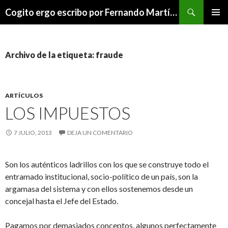
Buscar
Cogito ergo escribo por Fernando Martínez Serrano
SALTAR
MENÚ
AL
PRINCI
CONTENIDO
Archivo de la etiqueta: fraude
ARTÍCULOS
LOS IMPUESTOS
7 JULIO, 2013
DEJA UN COMENTARIO
Son los auténticos ladrillos con los que se construye todo el
entramado institucional, socio-político de un país, son la
argamasa del sistema y con ellos sostenemos desde un
concejal hasta el Jefe del Estado.
Pagamos por demasiados conceptos, algunos perfectamente