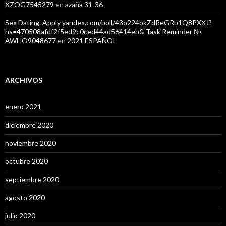
XZOG7545279
en
azaña 31-36
Sex Dating. Apply yandex.com/poll/43o224okZdReGRb1Q8PXXJ?
hs=470508afdf2f5ed9c0ced44ad56414eb& Task Reminder №
AWHO9048677
en
2021 ESPAÑOL
ARCHIVOS
enero 2021
diciembre 2020
noviembre 2020
octubre 2020
septiembre 2020
agosto 2020
julio 2020