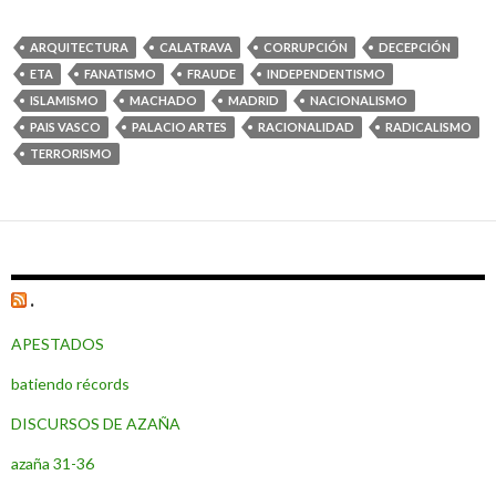
ARQUITECTURA
CALATRAVA
CORRUPCIÓN
DECEPCIÓN
ETA
FANATISMO
FRAUDE
INDEPENDENTISMO
ISLAMISMO
MACHADO
MADRID
NACIONALISMO
PAIS VASCO
PALACIO ARTES
RACIONALIDAD
RADICALISMO
TERRORISMO
.
APESTADOS
batiendo récords
DISCURSOS DE AZAÑA
azaña 31-36