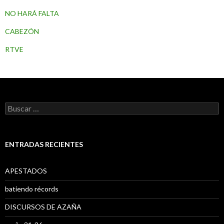
NO HARÁ FALTA
CABEZÓN
RTVE
B
u
s
c
a
ENTRADAS RECIENTES
r
:
APESTADOS
batiendo récords
DISCURSOS DE AZAÑA