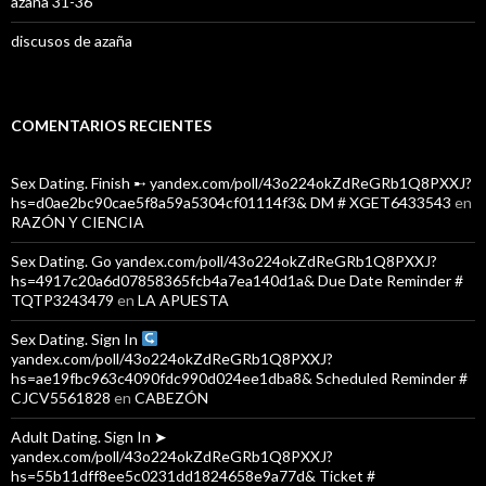
azaña 31-36
discusos de azaña
COMENTARIOS RECIENTES
Sex Dating. Finish ➸ yandex.com/poll/43o224okZdReGRb1Q8PXXJ?
hs=d0ae2bc90cae5f8a59a5304cf01114f3& DM # XGET6433543
en
RAZÓN Y CIENCIA
Sex Dating. Go yandex.com/poll/43o224okZdReGRb1Q8PXXJ?
hs=4917c20a6d07858365fcb4a7ea140d1a& Due Date Reminder #
TQTP3243479
en
LA APUESTA
Sex Dating. Sign In
yandex.com/poll/43o224okZdReGRb1Q8PXXJ?
hs=ae19fbc963c4090fdc990d024ee1dba8& Scheduled Reminder #
CJCV5561828
en
CABEZÓN
Adult Dating. Sign In ➤
yandex.com/poll/43o224okZdReGRb1Q8PXXJ?
hs=55b11dff8ee5c0231dd1824658e9a77d& Ticket #