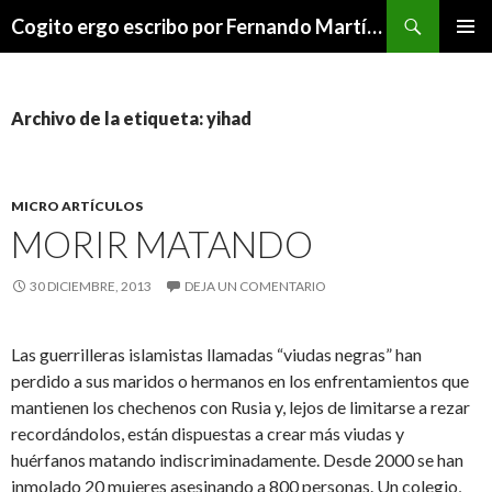
Buscar
Cogito ergo escribo por Fernando Martínez Serrano
SALTAR
MENÚ
AL
PRINCI
CONTENIDO
Archivo de la etiqueta: yihad
MICRO ARTÍCULOS
MORIR MATANDO
30 DICIEMBRE, 2013
DEJA UN COMENTARIO
Las guerrilleras islamistas llamadas “viudas negras” han
perdido a sus maridos o hermanos en los enfrentamientos que
mantienen los chechenos con Rusia y, lejos de limitarse a rezar
recordándolos, están dispuestas a crear más viudas y
huérfanos matando indiscriminadamente. Desde 2000 se han
inmolado 20 mujeres asesinando a 800 personas. Un colegio,