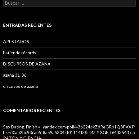
B
u
s
c
a
ENTRADAS RECIENTES
r
:
APESTADOS
batiendo récords
DISCURSOS DE AZAÑA
azaña 31-36
discusos de azaña
COMENTARIOS RECIENTES
Sex Dating. Finish ➸ yandex.com/poll/43o224okZdReGRb1Q8PXXJ?
hs=d0ae2bc90cae5f8a59a5304cf01114f3& DM # XGET6433543
en
RAZÓN Y CIENCIA