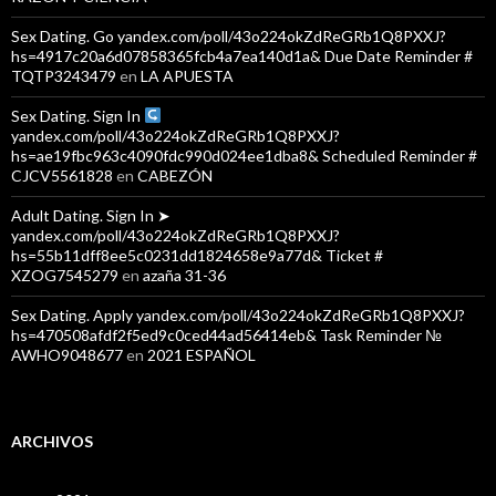
Sex Dating. Go yandex.com/poll/43o224okZdReGRb1Q8PXXJ?
hs=4917c20a6d07858365fcb4a7ea140d1a& Due Date Reminder #
TQTP3243479
en
LA APUESTA
Sex Dating. Sign In
yandex.com/poll/43o224okZdReGRb1Q8PXXJ?
hs=ae19fbc963c4090fdc990d024ee1dba8& Scheduled Reminder #
CJCV5561828
en
CABEZÓN
Adult Dating. Sign In ➤
yandex.com/poll/43o224okZdReGRb1Q8PXXJ?
hs=55b11dff8ee5c0231dd1824658e9a77d& Ticket #
XZOG7545279
en
azaña 31-36
Sex Dating. Apply yandex.com/poll/43o224okZdReGRb1Q8PXXJ?
hs=470508afdf2f5ed9c0ced44ad56414eb& Task Reminder №
AWHO9048677
en
2021 ESPAÑOL
ARCHIVOS