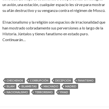
un avión, una estación, cualquier espacio les sirve para mostrar
su afán destructivo y su venganza contra el régimen de Moscú.
El nacionalismo y la religión son espacios de irracionalidad que
han mostrado sobradamente sus perversiones a lo largo de la
Historia. Júntalos y tienes fanatismo en estado puro.
Continuarán…
CHECHENOS
CORRUPCIÓN
DECEPCIÓN
FANATISMO
ISLAM
ISLAMISTAS
MACHADO
MADRID
NACIONALISMO
TERRORISMO
YIHAD